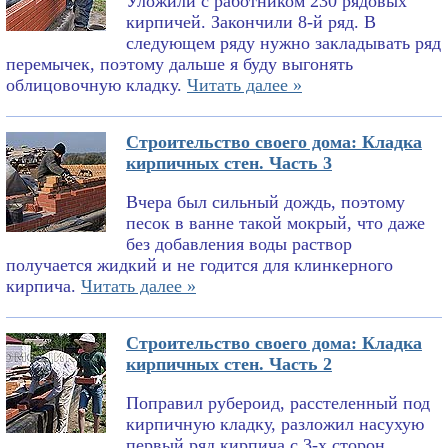
Уложили с работником 230 рядовых
кирпичей. Закончили 8-й ряд. В
следующем ряду нужно закладывать ряд
перемычек, поэтому дальше я буду выгонять
облицовочную кладку.
Читать далее »
Строительство своего дома: Кладка
кирпичных стен. Часть 3
Вчера был сильный дождь, поэтому
песок в ванне такой мокрый, что даже
без добавления воды раствор
получается жидкий и не годится для клинкерного
кирпича.
Читать далее »
Строительство своего дома: Кладка
кирпичных стен. Часть 2
Поправил рубероид, расстеленный под
кирпичную кладку, разложил насухую
первый ряд кирпича с 3-х сторон,