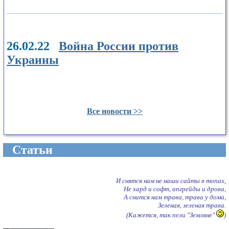
26.02.22
Война России против
Украины
Все новости >>
Cтатьи
И снятся нам не наши сайты в топах,
Не хард и софт, апгрейды и дрова,
А снится нам трава, трава у дома,
Зеленая, зеленая трава.
(Кажется, так пели "Земляне"
)