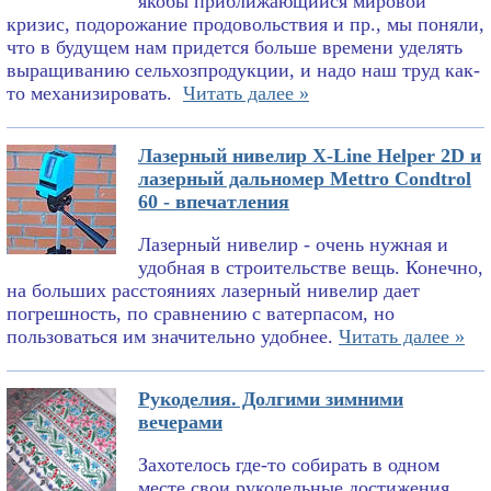
якобы приближающийся мировой
кризис, подорожание продовольствия и пр., мы поняли,
что в будущем нам придется больше времени уделять
выращиванию сельхозпродукции, и надо наш труд как-
то механизировать.
Читать далее »
Лазерный нивелир X-Line Helper 2D и
лазерный дальномер Mettro Condtrol
60 - впечатления
Лазерный нивелир - очень нужная и
удобная в строительстве вещь. Конечно,
на больших расстояниях лазерный нивелир дает
погрешность, по сравнению с ватерпасом, но
пользоваться им значительно удобнее.
Читать далее »
Рукоделия. Долгими зимними
вечерами
Захотелось где-то собирать в одном
месте свои рукодельные достижения.