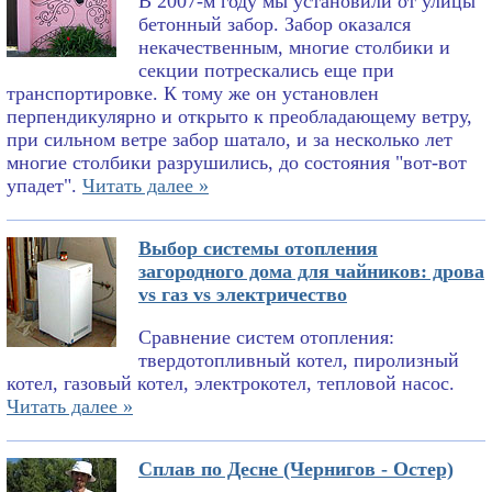
В 2007-м году мы установили от улицы
бетонный забор. Забор оказался
некачественным, многие столбики и
секции потрескались еще при
транспортировке. К тому же он установлен
перпендикулярно и открыто к преобладающему ветру,
при сильном ветре забор шатало, и за несколько лет
многие столбики разрушились, до состояния "вот-вот
упадет".
Читать далее »
Выбор системы отопления
загородного дома для чайников: дрова
vs газ vs электричество
Сравнение систем отопления:
твердотопливный котел, пиролизный
котел, газовый котел, электрокотел, тепловой насос.
Читать далее »
Сплав по Десне (Чернигов - Остер)