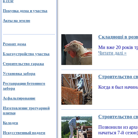
в селе
Покупка дома и участка
Акты на землю
Складнощі в розв
Ремонт дома
Ми вже 20 років тр
Читати далі »
Благоустройство участка
Строительство гаража
Установка забора
Строительство св
Реставрация бетонного
Когда я был начин
забора
Асфальтирование
Изготовление тротуарной
плитки
Строительство св
Колодец
Позвонили из архи
начаться 7-й сезон
Искусственный водоем