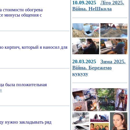
10.09.2025
Літо 2025.
Війна. НеШкола
а стоимости обогрева
все минусы общения с
о кирпич, который я наносил для
20.03.2025
Зима 2025.
Війна. Бережемо
кукуху
егда была положительная
»
ду нужно закладывать ряд