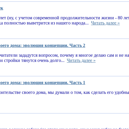
ек
 лет (ну, с учетом современной продолжительности жизни - 80 ле
ка полностью выветрится из нашего народа...
Читать далее »
оего дома: эволюция концепции. Часть 2
читатели зададутся вопросом, почему я многое делаю сам и не 
и стройки тянутся очень долго...
Читать далее »
оего дома: эволюция концепции. Часть 1
оительстве своего дома, мы думали о том, как сделать его удоб