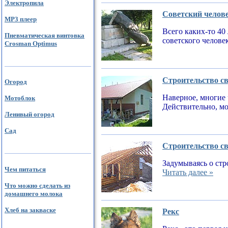
Электропила
Советский челов
MP3 плеер
Всего каких-то 40
Пневматическая винтовка
советского челове
Crosman Optimus
Строительство св
Огород
Наверное, многие 
Мотоблок
Действительно, мо
Ленивый огород
Сад
Строительство св
Задумываясь о стр
Чем питаться
Читать далее »
Что можно сделать из
домашнего молока
Хлеб на закваске
Рекс