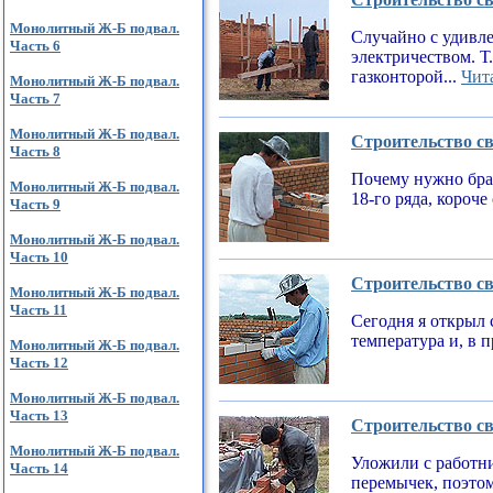
Монолитный Ж-Б подвал.
Случайно с удивле
Часть 6
электричеством. Т
газконторой...
Чита
Монолитный Ж-Б подвал.
Часть 7
Монолитный Ж-Б подвал.
Строительство св
Часть 8
Почему нужно брат
Монолитный Ж-Б подвал.
18-го ряда, короч
Часть 9
Монолитный Ж-Б подвал.
Часть 10
Строительство св
Монолитный Ж-Б подвал.
Часть 11
Сегодня я открыл 
температура и, в 
Монолитный Ж-Б подвал.
Часть 12
Монолитный Ж-Б подвал.
Часть 13
Строительство св
Монолитный Ж-Б подвал.
Уложили с работни
Часть 14
перемычек, поэтом