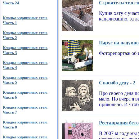
Строительство св
Часть 24
Купив хату с учас
Кладка кирпичных стен.
канализацию, за л
Часть 1
Кладка кирпичных стен.
Часть 2
Парус на надувно
Кладка кирпичных стен.
Часть 3
Фоторепортаж об 
Кладка кирпичных стен.
Часть 4
Кладка кирпичных стен.
Часть 5
Спасибо деду - 2
Кладка кирпичных стен.
Про своего деда по
Часть 6
мало. Но вчера я 
прикольно. И чтобы
Кладка кирпичных стен.
Часть 7
Кладка кирпичных стен.
Реставрация бето
Часть 8
В 2007-м году мы 
Кладка кирпичных стен.
потрескались еще 