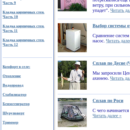
Часть 9
ветру, при сильном
упадет".
Читать да
Кладка кирпичных стен.
Часть 10
Выбор системы от
Кладка кирпичных стен.
Часть 11
Сравнение систем 
Кладка кирпичных стен.
насос.
Читать дале
Часть 12
Сплав по Десне (
Комфорт в селе:
Мы запросили Цен
Отопление
ахинею.
Читать да
Водопровод
Стабилизатор
Сплав по Роси
Бензогенератор
С чего начинается
Шуруповерт
Читать далее »
Триммер