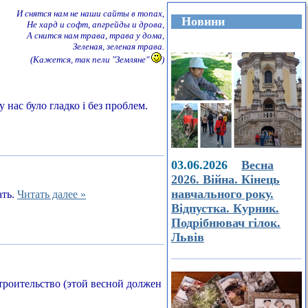
И снятся нам не наши сайты в топах,
Новини
Не хард и софт, апгрейды и дрова,
А снится нам трава, трава у дома,
Зеленая, зеленая трава.
(Кажется, так пели "Земляне"
)
 нас було гладко і без проблем.
03.06.2026
Весна
2026. Війна. Кінець
навчального року.
ать.
Читать далее »
Відпустка. Курник.
Подрібнювач гілок.
Львів
строительство (этой весной должен