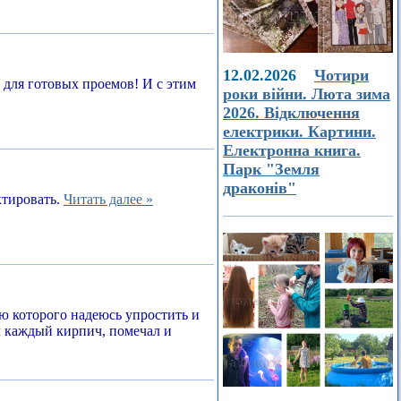
12.02.2026
Чотири
а для готовых проемов! И с этим
роки війни. Люта зима
2026. Відключення
електрики. Картини.
Електронна книга.
Парк "Земля
драконів"
ктировать.
Читать далее »
ью которого надеюсь упростить и
л каждый кирпич, помечал и