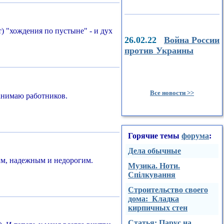
т) "хождения по пустыне" - и дух
26.02.22
Война России
против Украины
Все новости >>
нанимаю работников.
Горячие темы
форума
:
Дела обычные
ным, надежным и недорогим.
Музика. Ноти.
Спілкування
Строительство своего
дома: Кладка
кирпичных стен
Стaтья: Парус на