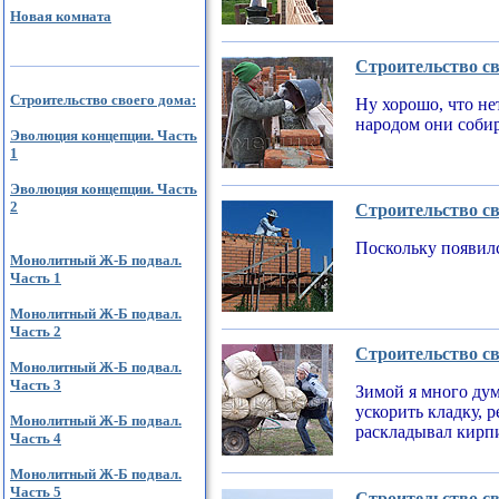
Новая комната
Строительство св
Строительство своего дома:
Ну хорошо, что не
народом они соби
Эволюция концепции. Часть
1
Эволюция концепции. Часть
2
Строительство св
Поскольку появилс
Монолитный Ж-Б подвал.
Часть 1
Монолитный Ж-Б подвал.
Часть 2
Строительство св
Монолитный Ж-Б подвал.
Часть 3
Зимой я много дум
ускорить кладку, 
Монолитный Ж-Б подвал.
раскладывал кирпи
Часть 4
Монолитный Ж-Б подвал.
Часть 5
Строительство св