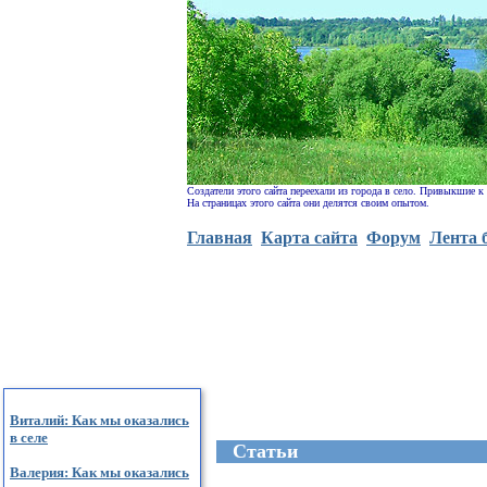
Создатели этого сайта переехали из города в село. Привыкшие к
На страницах этого сайта они делятся своим опытом.
Главная
Карта сайта
Форум
Лента 
Виталий: Как мы оказались
в селе
Cтатьи
Валерия: Как мы оказались