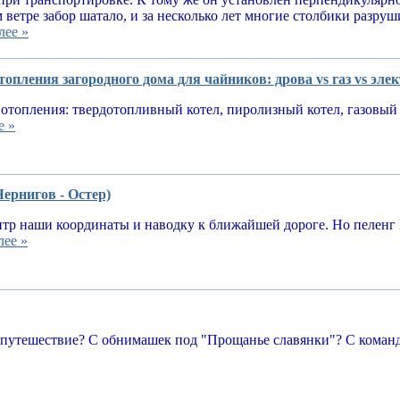
 ветре забор шатало, и за несколько лет многие столбики разруш
лее »
опления загородного дома для чайников: дрова vs газ vs эле
отопления: твердотопливный котел, пиролизный котел, газовый 
е »
Чернигов - Остер)
тр наши координаты и наводку к ближайшей дороге. Но пеленг 
лее »
 путешествие? С обнимашек под "Прощанье славянки"? С команд