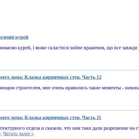
еденні курей
имаємо курей, і може скластися хибне враження, що все завжди у
оего дома: Кладка кирпичных стен. Часть 12
ающим строителем, мне очень нравились такие моменты - начин
оего дома: Кладка кирпичных стен. Часть 11
тектурного отдела и сказали, что нам таки дали разрешение на 
).
Читать далее »