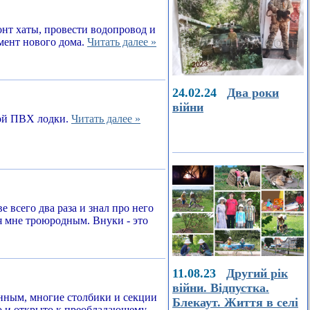
онт хаты, провести водопровод и
амент нового дома.
Читать далее »
24.02.24
Два роки
війни
ной ПВХ лодки.
Читать далее »
е всего два раза и знал про него
я мне троюродным. Внуки - это
11.08.23
Другий рік
війни. Відпустка.
енным, многие столбики и секции
Блекаут. Життя в селі
о и открыто к преобладающему