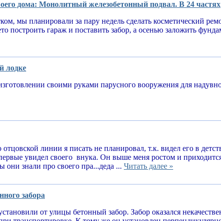
оего дома: Монолитный железобетонный подвал. В 24 частях
тком, мы планировали за пару недель сделать косметический рем
ето построить гараж и поставить забор, а осенью заложить фунд
й лодке
изготовлении своими руками парусного вооружения для надув
 отцовской линии я писать не планировал, т.к. видел его в детств
впервые увидел своего внука. Он выше меня ростом и приходитс
 они знали про своего пра...деда ...
Читать далее »
нного забора
установили от улицы бетонный забор. Забор оказался некачеств
при транспортировке. К тому же он установлен перпендикулярн