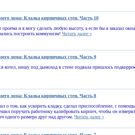
оего дома: Кладка кирпичных стен. Часть 10
т проема и я могу сделать любую высоту, а если бы я заказал окн
рались построить коммунизм!
Читать далее »
оего дома: Кладка кирпичных стен. Часть 9
я котел, нишу под дымоход в стене подвала пришлось подкорре
оего дома: Кладка кирпичных стен. Часть 8
ал о том, как ускорить кладку, сделал приспособление, с помощ
решил поручать работнику калибровать кирпич, чтобы он измеря
ч одного размера друг над другом.
Читать далее »
оего дома: Кладка кирпичных стен. Часть 7