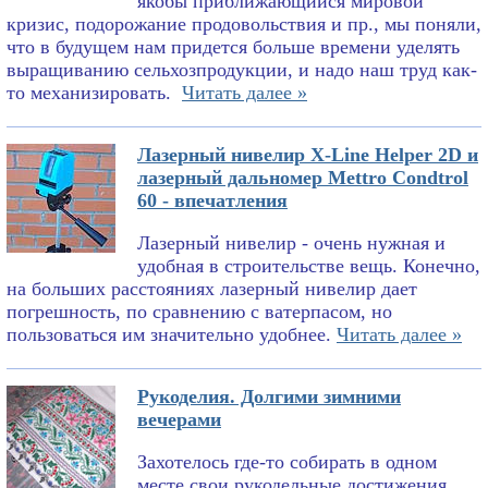
якобы приближающийся мировой
кризис, подорожание продовольствия и пр., мы поняли,
что в будущем нам придется больше времени уделять
выращиванию сельхозпродукции, и надо наш труд как-
то механизировать.
Читать далее »
Лазерный нивелир X-Line Helper 2D и
лазерный дальномер Mettro Condtrol
60 - впечатления
Лазерный нивелир - очень нужная и
удобная в строительстве вещь. Конечно,
на больших расстояниях лазерный нивелир дает
погрешность, по сравнению с ватерпасом, но
пользоваться им значительно удобнее.
Читать далее »
Рукоделия. Долгими зимними
вечерами
Захотелось где-то собирать в одном
месте свои рукодельные достижения.