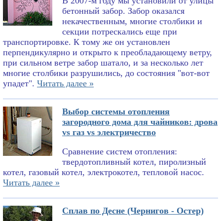
В 2007-м году мы установили от улицы
бетонный забор. Забор оказался
некачественным, многие столбики и
секции потрескались еще при
транспортировке. К тому же он установлен
перпендикулярно и открыто к преобладающему ветру,
при сильном ветре забор шатало, и за несколько лет
многие столбики разрушились, до состояния "вот-вот
упадет".
Читать далее »
Выбор системы отопления
загородного дома для чайников: дрова
vs газ vs электричество
Сравнение систем отопления:
твердотопливный котел, пиролизный
котел, газовый котел, электрокотел, тепловой насос.
Читать далее »
Сплав по Десне (Чернигов - Остер)