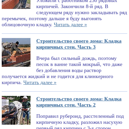
Уложили с работником 230 рядовых
кирпичей. Закончили 8-й ряд. В
следующем ряду нужно закладывать ряд
перемычек, поэтому дальше я буду выгонять
облицовочную кладку.
Читать далее »
Строительство своего дома: Кладка
кирпичных стен. Часть 3
Вчера был сильный дождь, поэтому
песок в ванне такой мокрый, что даже
без добавления воды раствор
получается жидкий и не годится для клинкерного
кирпича.
Читать далее »
Строительство своего дома: Кладка
кирпичных стен. Часть 2
Поправил рубероид, расстеленный под
кирпичную кладку, разложил насухую
первый ряд кирпича с 3-х сторон,