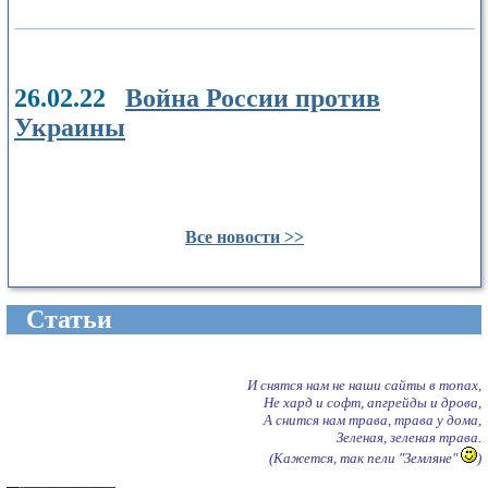
26.02.22
Война России против
Украины
Все новости >>
Cтатьи
И снятся нам не наши сайты в топах,
Не хард и софт, апгрейды и дрова,
А снится нам трава, трава у дома,
Зеленая, зеленая трава.
(Кажется, так пели "Земляне"
)