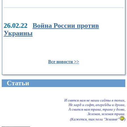
26.02.22
Война России против
Украины
Все новости >>
Cтатьи
И снятся нам не наши сайты в топах,
Не хард и софт, апгрейды и дрова,
А снится нам трава, трава у дома,
Зеленая, зеленая трава.
(Кажется, так пели "Земляне"
)