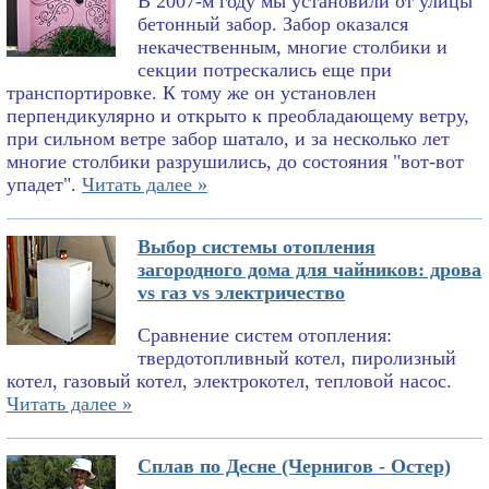
В 2007-м году мы установили от улицы
бетонный забор. Забор оказался
некачественным, многие столбики и
секции потрескались еще при
транспортировке. К тому же он установлен
перпендикулярно и открыто к преобладающему ветру,
при сильном ветре забор шатало, и за несколько лет
многие столбики разрушились, до состояния "вот-вот
упадет".
Читать далее »
Выбор системы отопления
загородного дома для чайников: дрова
vs газ vs электричество
Сравнение систем отопления:
твердотопливный котел, пиролизный
котел, газовый котел, электрокотел, тепловой насос.
Читать далее »
Сплав по Десне (Чернигов - Остер)