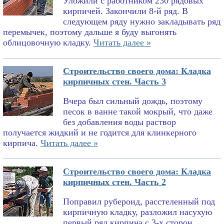
Уложили с работником 230 рядовых
кирпичей. Закончили 8-й ряд. В
следующем ряду нужно закладывать ряд
перемычек, поэтому дальше я буду выгонять
облицовочную кладку.
Читать далее »
Строительство своего дома: Кладка
кирпичных стен. Часть 3
Вчера был сильный дождь, поэтому
песок в ванне такой мокрый, что даже
без добавления воды раствор
получается жидкий и не годится для клинкерного
кирпича.
Читать далее »
Строительство своего дома: Кладка
кирпичных стен. Часть 2
Поправил рубероид, расстеленный под
кирпичную кладку, разложил насухую
первый ряд кирпича с 3-х сторон,