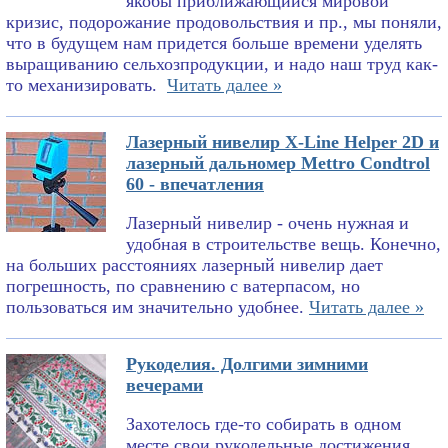
якобы приближающийся мировой
кризис, подорожание продовольствия и пр., мы поняли,
что в будущем нам придется больше времени уделять
выращиванию сельхозпродукции, и надо наш труд как-
то механизировать.
Читать далее »
Лазерный нивелир X-Line Helper 2D и
лазерный дальномер Mettro Condtrol
60 - впечатления
Лазерный нивелир - очень нужная и
удобная в строительстве вещь. Конечно,
на больших расстояниях лазерный нивелир дает
погрешность, по сравнению с ватерпасом, но
пользоваться им значительно удобнее.
Читать далее »
Рукоделия. Долгими зимними
вечерами
Захотелось где-то собирать в одном
месте свои рукодельные достижения.