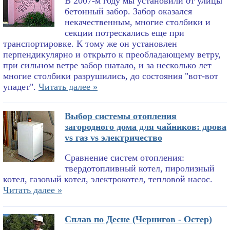
В 2007-м году мы установили от улицы
бетонный забор. Забор оказался
некачественным, многие столбики и
секции потрескались еще при
транспортировке. К тому же он установлен
перпендикулярно и открыто к преобладающему ветру,
при сильном ветре забор шатало, и за несколько лет
многие столбики разрушились, до состояния "вот-вот
упадет".
Читать далее »
Выбор системы отопления
загородного дома для чайников: дрова
vs газ vs электричество
Сравнение систем отопления:
твердотопливный котел, пиролизный
котел, газовый котел, электрокотел, тепловой насос.
Читать далее »
Сплав по Десне (Чернигов - Остер)