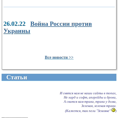
26.02.22
Война России против
Украины
Все новости >>
Cтатьи
И снятся нам не наши сайты в топах,
Не хард и софт, апгрейды и дрова,
А снится нам трава, трава у дома,
Зеленая, зеленая трава.
(Кажется, так пели "Земляне"
)