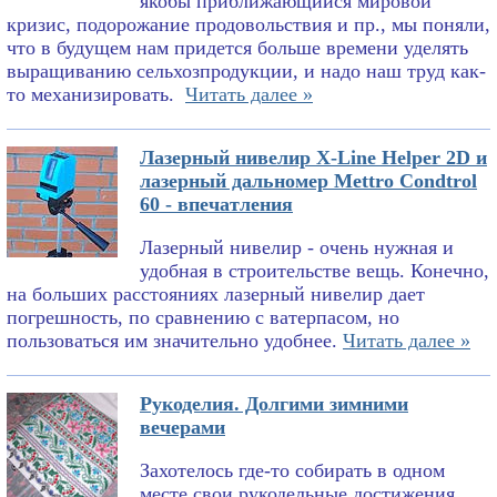
якобы приближающийся мировой
кризис, подорожание продовольствия и пр., мы поняли,
что в будущем нам придется больше времени уделять
выращиванию сельхозпродукции, и надо наш труд как-
то механизировать.
Читать далее »
Лазерный нивелир X-Line Helper 2D и
лазерный дальномер Mettro Condtrol
60 - впечатления
Лазерный нивелир - очень нужная и
удобная в строительстве вещь. Конечно,
на больших расстояниях лазерный нивелир дает
погрешность, по сравнению с ватерпасом, но
пользоваться им значительно удобнее.
Читать далее »
Рукоделия. Долгими зимними
вечерами
Захотелось где-то собирать в одном
месте свои рукодельные достижения.