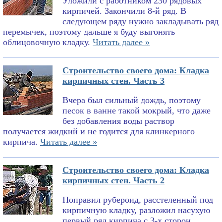
Уложили с работником 230 рядовых
кирпичей. Закончили 8-й ряд. В
следующем ряду нужно закладывать ряд
перемычек, поэтому дальше я буду выгонять
облицовочную кладку.
Читать далее »
Строительство своего дома: Кладка
кирпичных стен. Часть 3
Вчера был сильный дождь, поэтому
песок в ванне такой мокрый, что даже
без добавления воды раствор
получается жидкий и не годится для клинкерного
кирпича.
Читать далее »
Строительство своего дома: Кладка
кирпичных стен. Часть 2
Поправил рубероид, расстеленный под
кирпичную кладку, разложил насухую
первый ряд кирпича с 3-х сторон,