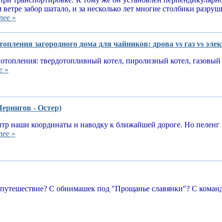
 ветре забор шатало, и за несколько лет многие столбики разруш
лее »
опления загородного дома для чайников: дрова vs газ vs эле
отопления: твердотопливный котел, пиролизный котел, газовый 
е »
Чернигов - Остер)
тр наши координаты и наводку к ближайшей дороге. Но пеленг 
лее »
 путешествие? С обнимашек под "Прощанье славянки"? С команд