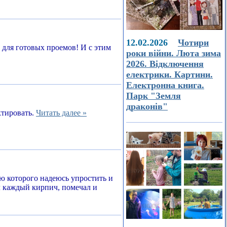
12.02.2026
Чотири
а для готовых проемов! И с этим
роки війни. Люта зима
2026. Відключення
електрики. Картини.
Електронна книга.
Парк "Земля
драконів"
ктировать.
Читать далее »
ью которого надеюсь упростить и
л каждый кирпич, помечал и