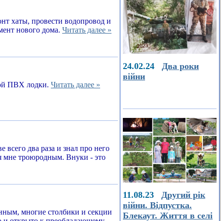
онт хаты, провести водопровод и
амент нового дома.
Читать далее »
24.02.24
Два роки
війни
ной ПВХ лодки.
Читать далее »
е всего два раза и знал про него
я мне троюродным. Внуки - это
11.08.23
Другий рік
війни. Відпустка.
енным, многие столбики и секции
Блекаут. Життя в селі
о и открыто к преобладающему