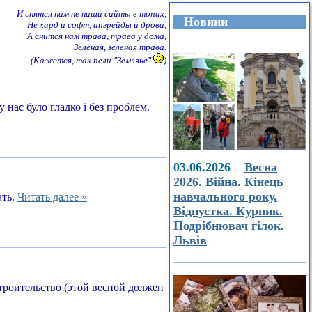
И снятся нам не наши сайты в топах,
Новини
Не хард и софт, апгрейды и дрова,
А снится нам трава, трава у дома,
Зеленая, зеленая трава.
(Кажется, так пели "Земляне"
)
 нас було гладко і без проблем.
03.06.2026
Весна
2026. Війна. Кінець
навчального року.
ать.
Читать далее »
Відпустка. Курник.
Подрібнювач гілок.
Львів
строительство (этой весной должен