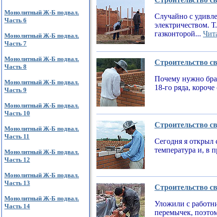
Монолитный Ж-Б подвал.
Случайно с удивле
Часть 6
электричеством. Т
газконторой...
Чита
Монолитный Ж-Б подвал.
Часть 7
Монолитный Ж-Б подвал.
Строительство св
Часть 8
Почему нужно брат
Монолитный Ж-Б подвал.
18-го ряда, короч
Часть 9
Монолитный Ж-Б подвал.
Часть 10
Строительство св
Монолитный Ж-Б подвал.
Часть 11
Сегодня я открыл 
температура и, в 
Монолитный Ж-Б подвал.
Часть 12
Монолитный Ж-Б подвал.
Часть 13
Строительство св
Монолитный Ж-Б подвал.
Уложили с работни
Часть 14
перемычек, поэтом