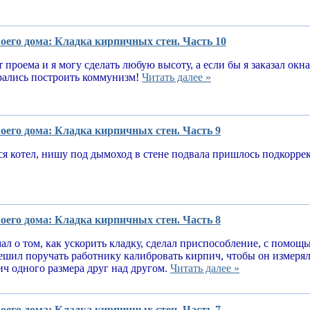
оего дома: Кладка кирпичных стен. Часть 10
т проема и я могу сделать любую высоту, а если бы я заказал окн
рались построить коммунизм!
Читать далее »
оего дома: Кладка кирпичных стен. Часть 9
я котел, нишу под дымоход в стене подвала пришлось подкорре
оего дома: Кладка кирпичных стен. Часть 8
ал о том, как ускорить кладку, сделал приспособление, с помощ
решил поручать работнику калибровать кирпич, чтобы он измеря
ч одного размера друг над другом.
Читать далее »
оего дома: Кладка кирпичных стен. Часть 7