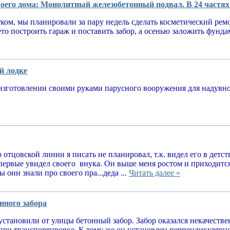
оего дома: Монолитный железобетонный подвал. В 24 частях
тком, мы планировали за пару недель сделать косметический рем
ето построить гараж и поставить забор, а осенью заложить фунд
й лодке
изготовлении своими руками парусного вооружения для надув
 отцовской линии я писать не планировал, т.к. видел его в детств
впервые увидел своего внука. Он выше меня ростом и приходитс
 они знали про своего пра...деда ...
Читать далее »
нного забора
установили от улицы бетонный забор. Забор оказался некачеств
при транспортировке. К тому же он установлен перпендикулярн