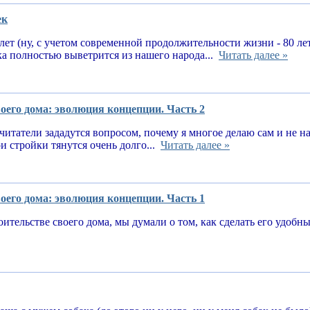
ек
 лет (ну, с учетом современной продолжительности жизни - 80 ле
ка полностью выветрится из нашего народа...
Читать далее »
оего дома: эволюция концепции. Часть 2
читатели зададутся вопросом, почему я многое делаю сам и не 
и стройки тянутся очень долго...
Читать далее »
оего дома: эволюция концепции. Часть 1
оительстве своего дома, мы думали о том, как сделать его удоб