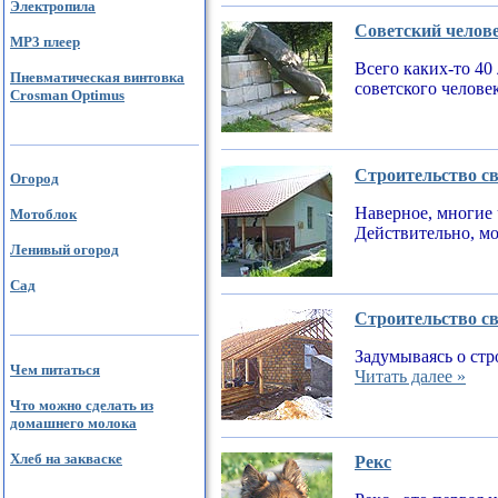
Электропила
Советский челов
MP3 плеер
Всего каких-то 40
Пневматическая винтовка
советского челове
Crosman Optimus
Строительство св
Огород
Наверное, многие 
Мотоблок
Действительно, мо
Ленивый огород
Сад
Строительство св
Задумываясь о стр
Чем питаться
Читать далее »
Что можно сделать из
домашнего молока
Хлеб на закваске
Рекс