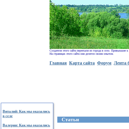
Создатели этого сайта переехали из города в село. Привыкшие к
На страницах этого сайта они делятся своим опытом.
Главная
Карта сайта
Форум
Лента 
Виталий: Как мы оказались
в селе
Cтатьи
Валерия: Как мы оказались