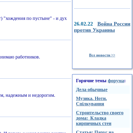
т) "хождения по пустыне" - и дух
26.02.22
Война России
против Украины
Все новости >>
нанимаю работников.
Горячие темы
форума
:
Дела обычные
ным, надежным и недорогим.
Музика. Ноти.
Спілкування
Строительство своего
дома: Кладка
кирпичных стен
Стaтья: Парус на