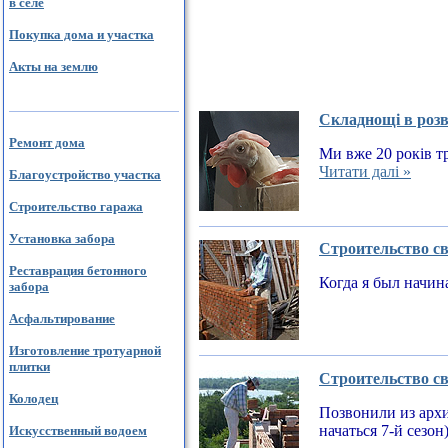
в селе
Покупка дома и участка
Акты на землю
Складнощі в розв
Ремонт дома
Ми вже 20 років тр
Читати далі »
Благоустройство участка
Строительство гаража
Установка забора
Строительство св
Реставрация бетонного
Когда я был начин
забора
Асфальтирование
Изготовление тротуарной
плитки
Строительство св
Колодец
Позвонили из архи
начаться 7-й сезон
Искусственный водоем