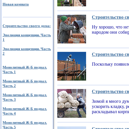
Новая комната
Строительство св
Строительство своего дома:
Ну хорошо, что не
народом они соби
Эволюция концепции. Часть
1
Эволюция концепции. Часть
2
Строительство св
Поскольку появилс
Монолитный Ж-Б подвал.
Часть 1
Монолитный Ж-Б подвал.
Часть 2
Строительство св
Монолитный Ж-Б подвал.
Часть 3
Зимой я много дум
ускорить кладку, 
Монолитный Ж-Б подвал.
раскладывал кирпи
Часть 4
Монолитный Ж-Б подвал.
Часть 5
Строительство св