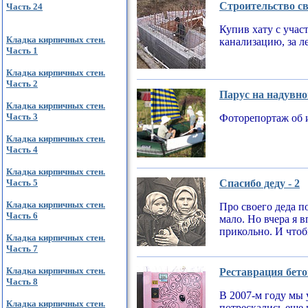
Строительство св
Часть 24
Купив хату с учас
Кладка кирпичных стен.
канализацию, за л
Часть 1
Кладка кирпичных стен.
Часть 2
Парус на надувно
Кладка кирпичных стен.
Часть 3
Фоторепортаж об 
Кладка кирпичных стен.
Часть 4
Кладка кирпичных стен.
Часть 5
Спасибо деду - 2
Кладка кирпичных стен.
Про своего деда по
Часть 6
мало. Но вчера я 
прикольно. И чтобы
Кладка кирпичных стен.
Часть 7
Кладка кирпичных стен.
Реставрация бето
Часть 8
В 2007-м году мы 
Кладка кирпичных стен.
потрескались еще 