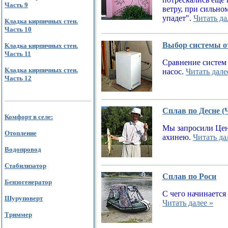
Часть 9
ветру, при сильном
упадет".
Читать да
Кладка кирпичных стен.
Часть 10
Выбор системы от
Кладка кирпичных стен.
Часть 11
Сравнение систем 
Кладка кирпичных стен.
насос.
Читать дале
Часть 12
Сплав по Десне (
Комфорт в селе:
Мы запросили Цен
Отопление
ахинею.
Читать да
Водопровод
Стабилизатор
Сплав по Роси
Бензогенератор
С чего начинается
Шуруповерт
Читать далее »
Триммер