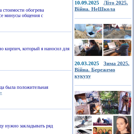
10.09.2025
Літо 2025.
Війна. НеШкола
а стоимости обогрева
все минусы общения с
о кирпич, который я наносил для
20.03.2025
Зима 2025.
Війна. Бережемо
кукуху
егда была положительная
»
ду нужно закладывать ряд