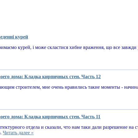
еденні курей
имаємо курей, і може скластися хибне враження, що все завжди у
оего дома: Кладка кирпичных стен. Часть 12
ающим строителем, мне очень нравились такие моменты - начин
оего дома: Кладка кирпичных стен. Часть 11
тектурного отдела и сказали, что нам таки дали разрешение на 
).
Читать далее »