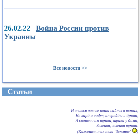
26.02.22
Война России против
Украины
Все новости >>
Cтатьи
И снятся нам не наши сайты в топах,
Не хард и софт, апгрейды и дрова,
А снится нам трава, трава у дома,
Зеленая, зеленая трава.
(Кажется, так пели "Земляне"
)