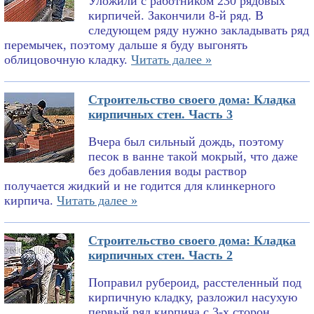
Уложили с работником 230 рядовых
кирпичей. Закончили 8-й ряд. В
следующем ряду нужно закладывать ряд
перемычек, поэтому дальше я буду выгонять
облицовочную кладку.
Читать далее »
Строительство своего дома: Кладка
кирпичных стен. Часть 3
Вчера был сильный дождь, поэтому
песок в ванне такой мокрый, что даже
без добавления воды раствор
получается жидкий и не годится для клинкерного
кирпича.
Читать далее »
Строительство своего дома: Кладка
кирпичных стен. Часть 2
Поправил рубероид, расстеленный под
кирпичную кладку, разложил насухую
первый ряд кирпича с 3-х сторон,