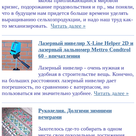
якобы приближающийся мировой
кризис, подорожание продовольствия и пр., мы поняли,
что в будущем нам придется больше времени уделять
выращиванию сельхозпродукции, и надо наш труд как-
то механизировать.
Читать далее »
Лазерный нивелир X-Line Helper 2D и
лазерный дальномер Mettro Condtrol
60 - впечатления
Лазерный нивелир - очень нужная и
удобная в строительстве вещь. Конечно,
на больших расстояниях лазерный нивелир дает
погрешность, по сравнению с ватерпасом, но
пользоваться им значительно удобнее.
Читать далее »
Рукоделия. Долгими зимними
вечерами
Захотелось где-то собирать в одном
месте свои рукодельные достижения.