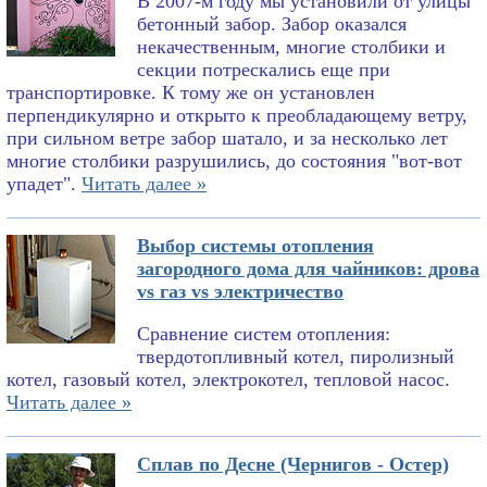
В 2007-м году мы установили от улицы
бетонный забор. Забор оказался
некачественным, многие столбики и
секции потрескались еще при
транспортировке. К тому же он установлен
перпендикулярно и открыто к преобладающему ветру,
при сильном ветре забор шатало, и за несколько лет
многие столбики разрушились, до состояния "вот-вот
упадет".
Читать далее »
Выбор системы отопления
загородного дома для чайников: дрова
vs газ vs электричество
Сравнение систем отопления:
твердотопливный котел, пиролизный
котел, газовый котел, электрокотел, тепловой насос.
Читать далее »
Сплав по Десне (Чернигов - Остер)