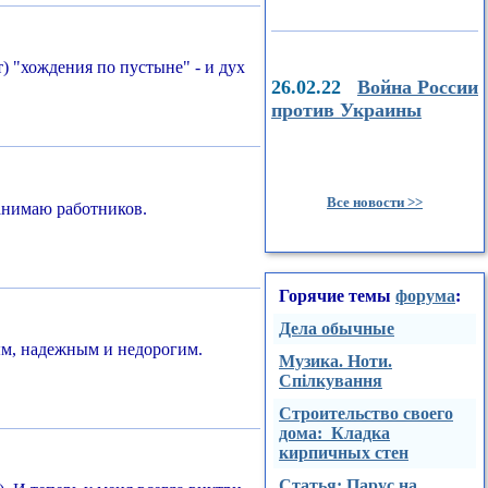
т) "хождения по пустыне" - и дух
26.02.22
Война России
против Украины
Все новости >>
нанимаю работников.
Горячие темы
форума
:
Дела обычные
ным, надежным и недорогим.
Музика. Ноти.
Спілкування
Строительство своего
дома: Кладка
кирпичных стен
Стaтья: Парус на