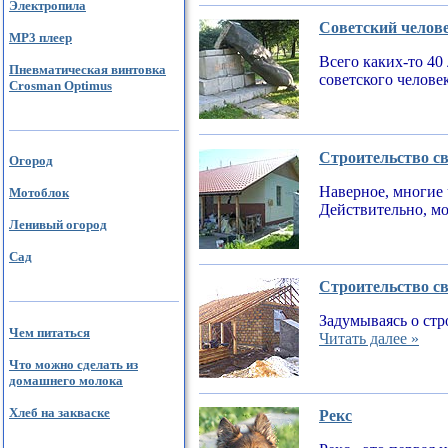
Электропила
Советский челов
MP3 плеер
Всего каких-то 40
Пневматическая винтовка
советского челове
Crosman Optimus
Строительство св
Огород
Наверное, многие 
Мотоблок
Действительно, мо
Ленивый огород
Сад
Строительство св
Задумываясь о стр
Чем питаться
Читать далее »
Что можно сделать из
домашнего молока
Хлеб на закваске
Рекс