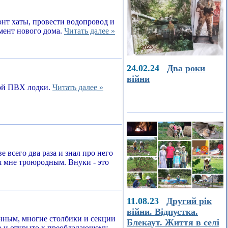
онт хаты, провести водопровод и
амент нового дома.
Читать далее »
24.02.24
Два роки
війни
ной ПВХ лодки.
Читать далее »
е всего два раза и знал про него
я мне троюродным. Внуки - это
11.08.23
Другий рік
війни. Відпустка.
енным, многие столбики и секции
Блекаут. Життя в селі
о и открыто к преобладающему