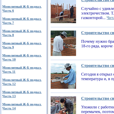
Монолитный Ж-Б подвал.
Случайно с удивле
Часть 6
электричеством. Т
газконторой...
Чита
Монолитный Ж-Б подвал.
Часть 7
Монолитный Ж-Б подвал.
Строительство св
Часть 8
Почему нужно брат
Монолитный Ж-Б подвал.
18-го ряда, короч
Часть 9
Монолитный Ж-Б подвал.
Часть 10
Строительство св
Монолитный Ж-Б подвал.
Часть 11
Сегодня я открыл 
температура и, в 
Монолитный Ж-Б подвал.
Часть 12
Монолитный Ж-Б подвал.
Часть 13
Строительство св
Монолитный Ж-Б подвал.
Уложили с работни
Часть 14
перемычек, поэтом