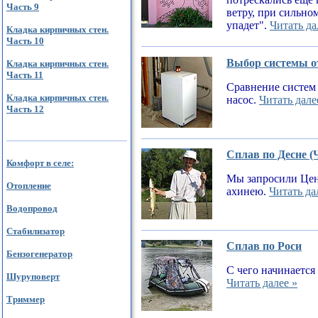
Часть 9
ветру, при сильном
упадет".
Читать да
Кладка кирпичных стен.
Часть 10
Выбор системы от
Кладка кирпичных стен.
Часть 11
Сравнение систем 
Кладка кирпичных стен.
насос.
Читать дале
Часть 12
Сплав по Десне (
Комфорт в селе:
Мы запросили Цен
Отопление
ахинею.
Читать да
Водопровод
Стабилизатор
Сплав по Роси
Бензогенератор
С чего начинается
Шуруповерт
Читать далее »
Триммер