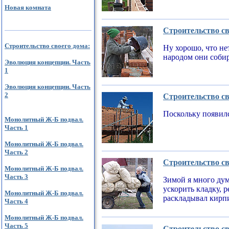
Новая комната
Строительство св
Строительство своего дома:
Ну хорошо, что не
народом они соби
Эволюция концепции. Часть
1
Эволюция концепции. Часть
2
Строительство св
Поскольку появилс
Монолитный Ж-Б подвал.
Часть 1
Монолитный Ж-Б подвал.
Часть 2
Строительство св
Монолитный Ж-Б подвал.
Часть 3
Зимой я много дум
ускорить кладку, 
Монолитный Ж-Б подвал.
раскладывал кирпи
Часть 4
Монолитный Ж-Б подвал.
Часть 5
Строительство св