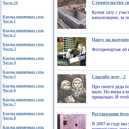
Строительство св
Часть 24
Купив хату с учас
Кладка кирпичных стен.
канализацию, за л
Часть 1
Кладка кирпичных стен.
Часть 2
Парус на надувно
Кладка кирпичных стен.
Часть 3
Фоторепортаж об 
Кладка кирпичных стен.
Часть 4
Кладка кирпичных стен.
Часть 5
Спасибо деду - 2
Кладка кирпичных стен.
Про своего деда по
Часть 6
мало. Но вчера я 
прикольно. И чтобы
Кладка кирпичных стен.
Часть 7
Кладка кирпичных стен.
Реставрация бето
Часть 8
В 2007-м году мы 
Кладка кирпичных стен.
потрескались еще 