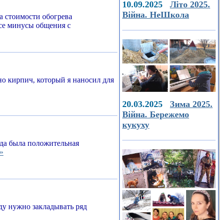
10.09.2025
Літо 2025.
Війна. НеШкола
а стоимости обогрева
все минусы общения с
о кирпич, который я наносил для
20.03.2025
Зима 2025.
Війна. Бережемо
кукуху
егда была положительная
»
ду нужно закладывать ряд