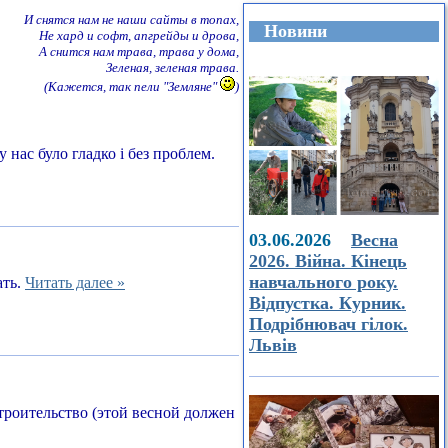
И снятся нам не наши сайты в топах,
Новини
Не хард и софт, апгрейды и дрова,
А снится нам трава, трава у дома,
Зеленая, зеленая трава.
(Кажется, так пели "Земляне"
)
 нас було гладко і без проблем.
03.06.2026
Весна
2026. Війна. Кінець
навчального року.
ать.
Читать далее »
Відпустка. Курник.
Подрібнювач гілок.
Львів
строительство (этой весной должен