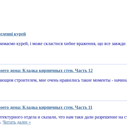
еденні курей
имаємо курей, і може скластися хибне враження, що все завжди у
оего дома: Кладка кирпичных стен. Часть 12
ающим строителем, мне очень нравились такие моменты - начин
оего дома: Кладка кирпичных стен. Часть 11
тектурного отдела и сказали, что нам таки дали разрешение на 
).
Читать далее »