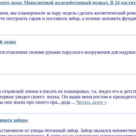
оего дома: Монолитный железобетонный подвал. В 24 частях
тком, мы планировали за пару недель сделать косметический рем
ето построить гараж и поставить забор, а осенью заложить фунд
й лодке
изготовлении своими руками парусного вооружения для надув
 отцовской линии я писать не планировал, т.к. видел его в детств
впервые увидел своего внука. Он выше меня ростом и приходитс
 они знали про своего пра...деда ...
Читать далее »
нного забора
установили от улицы бетонный забор. Забор оказался некачеств
при транспортировке. К тому же он установлен перпендикулярн