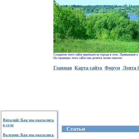
Создатели этого сайта переехали из города в село. Привыкшие к
На страницах этого сайта они делятся своим опытом.
Главная
Карта сайта
Форум
Лента 
Виталий: Как мы оказались
в селе
Cтатьи
Валерия: Как мы оказались