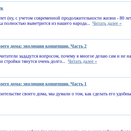
ек
 лет (ну, с учетом современной продолжительности жизни - 80 ле
ка полностью выветрится из нашего народа...
Читать далее »
оего дома: эволюция концепции. Часть 2
читатели зададутся вопросом, почему я многое делаю сам и не 
и стройки тянутся очень долго...
Читать далее »
оего дома: эволюция концепции. Часть 1
оительстве своего дома, мы думали о том, как сделать его удоб