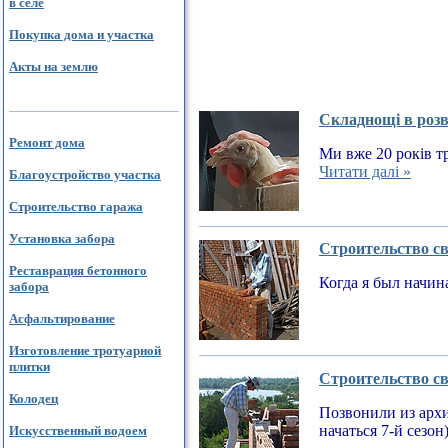
в селе
Покупка дома и участка
Акты на землю
Складнощі в розв
Ремонт дома
Ми вже 20 років тр
Читати далі »
Благоустройство участка
Строительство гаража
Установка забора
Строительство св
Реставрация бетонного
Когда я был начин
забора
Асфальтирование
Изготовление тротуарной
плитки
Строительство св
Колодец
Позвонили из архи
начаться 7-й сезон
Искусственный водоем