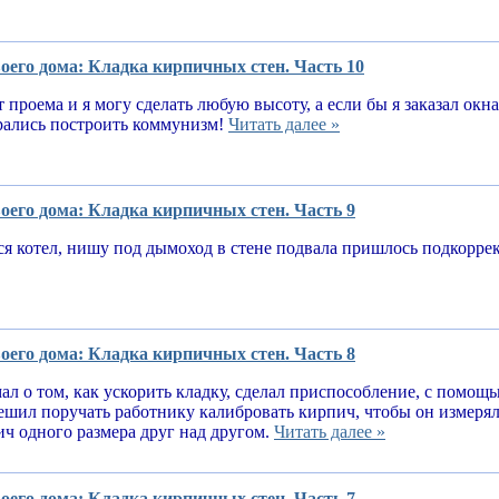
оего дома: Кладка кирпичных стен. Часть 10
т проема и я могу сделать любую высоту, а если бы я заказал окн
рались построить коммунизм!
Читать далее »
оего дома: Кладка кирпичных стен. Часть 9
я котел, нишу под дымоход в стене подвала пришлось подкорре
оего дома: Кладка кирпичных стен. Часть 8
ал о том, как ускорить кладку, сделал приспособление, с помощ
решил поручать работнику калибровать кирпич, чтобы он измеря
ч одного размера друг над другом.
Читать далее »
оего дома: Кладка кирпичных стен. Часть 7