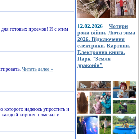
12.02.2026
Чотири
а для готовых проемов! И с этим
роки війни. Люта зима
2026. Відключення
електрики. Картини.
Електронна книга.
Парк "Земля
драконів"
ктировать.
Читать далее »
ью которого надеюсь упростить и
л каждый кирпич, помечал и