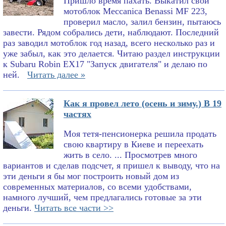
Пришло время пахать. Выкатил свой
мотоблок Meccanica Benassi MF 223,
проверил масло, залил бензин, пытаюсь
завести. Рядом собрались дети, наблюдают. Последний
раз заводил мотоблок год назад, всего несколько раз и
уже забыл, как это делается. Читаю раздел инструкции
к Subaru Robin EX17 "Запуск двигателя" и делаю по
ней.
Читать далее »
Как я провел лето (осень и зиму.) В 19
частях
Моя тетя-пенсионерка решила продать
свою квартиру в Киеве и переехать
жить в село. ... Просмотрев много
вариантов и сделав подсчет, я пришел к выводу, что на
эти деньги я бы мог построить новый дом из
современных материалов, со всеми удобствами,
намного лучший, чем предлагались готовые за эти
деньги.
Читать все части >>