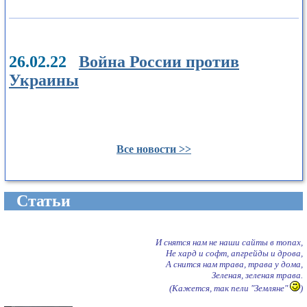
26.02.22
Война России против
Украины
Все новости >>
Cтатьи
И снятся нам не наши сайты в топах,
Не хард и софт, апгрейды и дрова,
А снится нам трава, трава у дома,
Зеленая, зеленая трава.
(Кажется, так пели "Земляне"
)