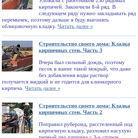
Уложили с работником 230 рядовых
кирпичей. Закончили 8-й ряд. В
следующем ряду нужно закладывать ряд
перемычек, поэтому дальше я буду выгонять
облицовочную кладку.
Читать далее »
Строительство своего дома: Кладка
кирпичных стен. Часть 3
Вчера был сильный дождь, поэтому
песок в ванне такой мокрый, что даже
без добавления воды раствор
получается жидкий и не годится для клинкерного
кирпича.
Читать далее »
Строительство своего дома: Кладка
кирпичных стен. Часть 2
Поправил рубероид, расстеленный под
кирпичную кладку, разложил насухую
первый ряд кирпича с 3-х сторон,