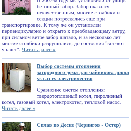
В 2007-м году мы установили от улицы
бетонный забор. Забор оказался
некачественным, многие столбики и
секции потрескались еще при
транспортировке. К тому же он установлен
перпендикулярно и открыто к преобладающему ветру,
при сильном ветре забор шатало, и за несколько лет
многие столбики разрушились, до состояния "вот-вот
упадет".
Читать далее »
Выбор системы отопления
загородного дома для чайников: дрова
vs газ vs электричество
Сравнение систем отопления:
твердотопливный котел, пиролизный
котел, газовый котел, электрокотел, тепловой насос.
Читать далее »
Сплав по Десне (Чернигов - Остер)