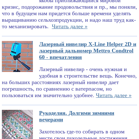
якобы приближающийся мировой
кризис, подорожание продовольствия и пр., мы поняли,
что в будущем нам придется больше времени уделять
выращиванию сельхозпродукции, и надо наш труд как-
то механизировать.
Читать далее »
Лазерный нивелир X-Line Helper 2D и
лазерный дальномер Mettro Condtrol
60 - впечатления
Лазерный нивелир - очень нужная и
удобная в строительстве вещь. Конечно,
на больших расстояниях лазерный нивелир дает
погрешность, по сравнению с ватерпасом, но
пользоваться им значительно удобнее.
Читать далее »
Рукоделия. Долгими зимними
вечерами
Захотелось где-то собирать в одном
месте свои рукодельные достижения.