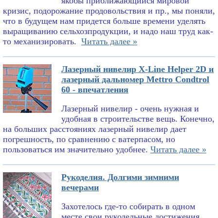
якобы приближающийся мировой
кризис, подорожание продовольствия и пр., мы поняли,
что в будущем нам придется больше времени уделять
выращиванию сельхозпродукции, и надо наш труд как-
то механизировать.
Читать далее »
Лазерный нивелир X-Line Helper 2D и
лазерный дальномер Mettro Condtrol
60 - впечатления
Лазерный нивелир - очень нужная и
удобная в строительстве вещь. Конечно,
на больших расстояниях лазерный нивелир дает
погрешность, по сравнению с ватерпасом, но
пользоваться им значительно удобнее.
Читать далее »
Рукоделия. Долгими зимними
вечерами
Захотелось где-то собирать в одном
месте свои рукодельные достижения.