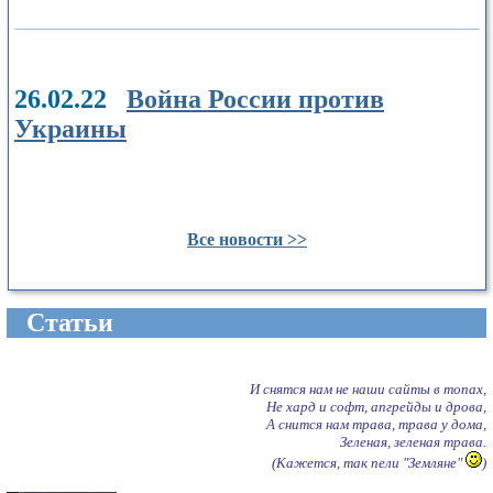
26.02.22
Война России против
Украины
Все новости >>
Cтатьи
И снятся нам не наши сайты в топах,
Не хард и софт, апгрейды и дрова,
А снится нам трава, трава у дома,
Зеленая, зеленая трава.
(Кажется, так пели "Земляне"
)