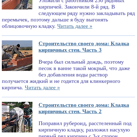
Уложили с работником 230 рядовых
кирпичей. Закончили 8-й ряд. В
следующем ряду нужно закладывать ряд
перемычек, поэтому дальше я буду выгонять
облицовочную кладку.
Читать далее »
Строительство своего дома: Кладка
кирпичных стен. Часть 3
Вчера был сильный дождь, поэтому
песок в ванне такой мокрый, что даже
без добавления воды раствор
получается жидкий и не годится для клинкерного
кирпича.
Читать далее »
Строительство своего дома: Кладка
кирпичных стен. Часть 2
Поправил рубероид, расстеленный под
кирпичную кладку, разложил насухую
первый ряд кирпича с 3-х сторон,