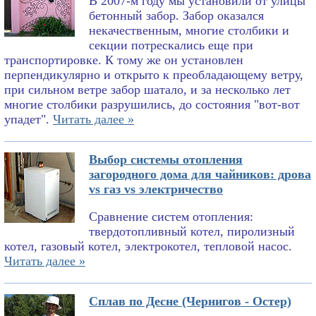
В 2007-м году мы установили от улицы
бетонный забор. Забор оказался
некачественным, многие столбики и
секции потрескались еще при
транспортировке. К тому же он установлен
перпендикулярно и открыто к преобладающему ветру,
при сильном ветре забор шатало, и за несколько лет
многие столбики разрушились, до состояния "вот-вот
упадет".
Читать далее »
Выбор системы отопления
загородного дома для чайников: дрова
vs газ vs электричество
Сравнение систем отопления:
твердотопливный котел, пиролизный
котел, газовый котел, электрокотел, тепловой насос.
Читать далее »
Сплав по Десне (Чернигов - Остер)