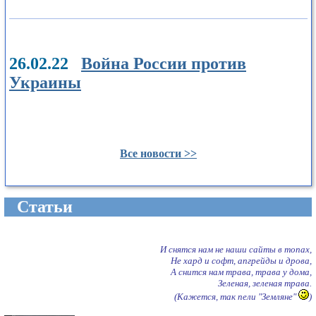
26.02.22
Война России против
Украины
Все новости >>
Cтатьи
И снятся нам не наши сайты в топах,
Не хард и софт, апгрейды и дрова,
А снится нам трава, трава у дома,
Зеленая, зеленая трава.
(Кажется, так пели "Земляне"
)