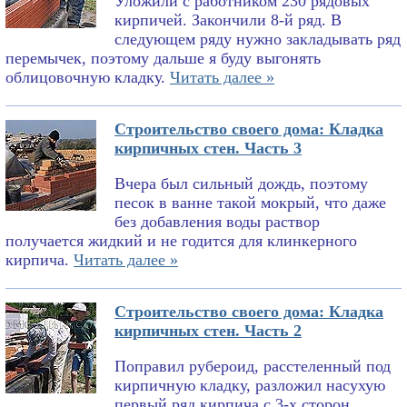
Уложили с работником 230 рядовых
кирпичей. Закончили 8-й ряд. В
следующем ряду нужно закладывать ряд
перемычек, поэтому дальше я буду выгонять
облицовочную кладку.
Читать далее »
Строительство своего дома: Кладка
кирпичных стен. Часть 3
Вчера был сильный дождь, поэтому
песок в ванне такой мокрый, что даже
без добавления воды раствор
получается жидкий и не годится для клинкерного
кирпича.
Читать далее »
Строительство своего дома: Кладка
кирпичных стен. Часть 2
Поправил рубероид, расстеленный под
кирпичную кладку, разложил насухую
первый ряд кирпича с 3-х сторон,