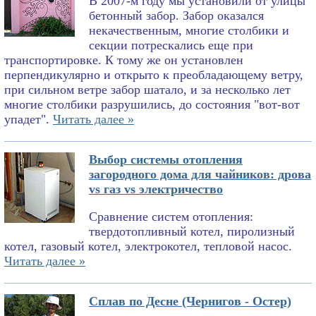
В 2007-м году мы установили от улицы
бетонный забор. Забор оказался
некачественным, многие столбики и
секции потрескались еще при
транспортировке. К тому же он установлен
перпендикулярно и открыто к преобладающему ветру,
при сильном ветре забор шатало, и за несколько лет
многие столбики разрушились, до состояния "вот-вот
упадет".
Читать далее »
Выбор системы отопления
загородного дома для чайников: дрова
vs газ vs электричество
Сравнение систем отопления:
твердотопливный котел, пиролизный
котел, газовый котел, электрокотел, тепловой насос.
Читать далее »
Сплав по Десне (Чернигов - Остер)