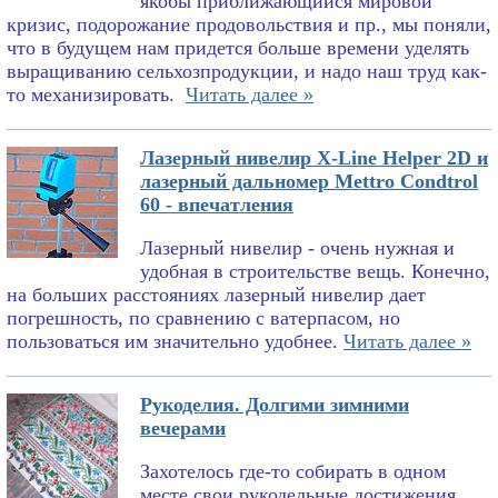
якобы приближающийся мировой
кризис, подорожание продовольствия и пр., мы поняли,
что в будущем нам придется больше времени уделять
выращиванию сельхозпродукции, и надо наш труд как-
то механизировать.
Читать далее »
Лазерный нивелир X-Line Helper 2D и
лазерный дальномер Mettro Condtrol
60 - впечатления
Лазерный нивелир - очень нужная и
удобная в строительстве вещь. Конечно,
на больших расстояниях лазерный нивелир дает
погрешность, по сравнению с ватерпасом, но
пользоваться им значительно удобнее.
Читать далее »
Рукоделия. Долгими зимними
вечерами
Захотелось где-то собирать в одном
месте свои рукодельные достижения.