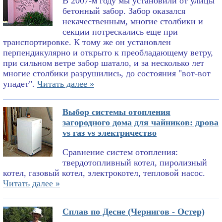
В 2007-м году мы установили от улицы
бетонный забор. Забор оказался
некачественным, многие столбики и
секции потрескались еще при
транспортировке. К тому же он установлен
перпендикулярно и открыто к преобладающему ветру,
при сильном ветре забор шатало, и за несколько лет
многие столбики разрушились, до состояния "вот-вот
упадет".
Читать далее »
Выбор системы отопления
загородного дома для чайников: дрова
vs газ vs электричество
Сравнение систем отопления:
твердотопливный котел, пиролизный
котел, газовый котел, электрокотел, тепловой насос.
Читать далее »
Сплав по Десне (Чернигов - Остер)