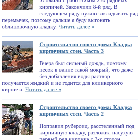
Уложили с работником 230 рядовых
кирпичей. Закончили 8-й ряд. В
следующем ряду нужно закладывать ряд
перемычек, поэтому дальше я буду выгонять
облицовочную кладку.
Читать далее »
Строительство своего дома: Кладка
кирпичных стен. Часть 3
Вчера был сильный дождь, поэтому
песок в ванне такой мокрый, что даже
без добавления воды раствор
получается жидкий и не годится для клинкерного
кирпича.
Читать далее »
Строительство своего дома: Кладка
кирпичных стен. Часть 2
Поправил рубероид, расстеленный под
кирпичную кладку, разложил насухую
первый ряд кирпича с 3-х сторон,