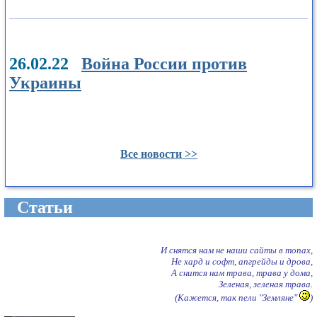
26.02.22
Война России против
Украины
Все новости >>
Cтатьи
И снятся нам не наши сайты в топах,
Не хард и софт, апгрейды и дрова,
А снится нам трава, трава у дома,
Зеленая, зеленая трава.
(Кажется, так пели "Земляне"
)