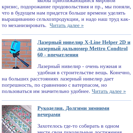
якобы приближающийся мировой
кризис, подорожание продовольствия и пр., мы поняли,
что в будущем нам придется больше времени уделять
выращиванию сельхозпродукции, и надо наш труд как-
то механизировать.
Читать далее »
Лазерный нивелир X-Line Helper 2D и
лазерный дальномер Mettro Condtrol
60 - впечатления
Лазерный нивелир - очень нужная и
удобная в строительстве вещь. Конечно,
на больших расстояниях лазерный нивелир дает
погрешность, по сравнению с ватерпасом, но
пользоваться им значительно удобнее.
Читать далее »
Рукоделия. Долгими зимними
вечерами
Захотелось где-то собирать в одном
месте свои рукодельные достижения.