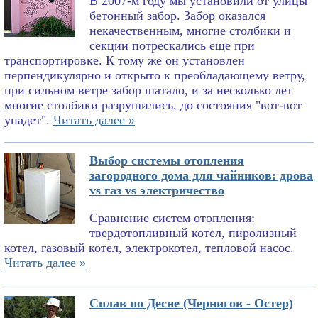
В 2007-м году мы установили от улицы
бетонный забор. Забор оказался
некачественным, многие столбики и
секции потрескались еще при
транспортировке. К тому же он установлен
перпендикулярно и открыто к преобладающему ветру,
при сильном ветре забор шатало, и за несколько лет
многие столбики разрушились, до состояния "вот-вот
упадет".
Читать далее »
Выбор системы отопления
загородного дома для чайников: дрова
vs газ vs электричество
Сравнение систем отопления:
твердотопливный котел, пиролизный
котел, газовый котел, электрокотел, тепловой насос.
Читать далее »
Сплав по Десне (Чернигов - Остер)