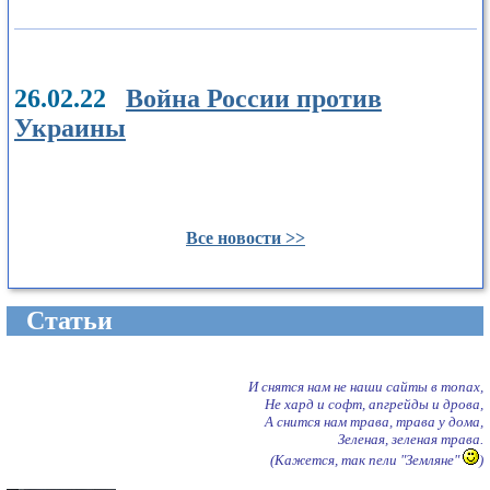
26.02.22
Война России против
Украины
Все новости >>
Cтатьи
И снятся нам не наши сайты в топах,
Не хард и софт, апгрейды и дрова,
А снится нам трава, трава у дома,
Зеленая, зеленая трава.
(Кажется, так пели "Земляне"
)