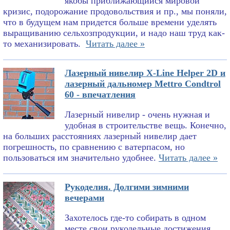
якобы приближающийся мировой
кризис, подорожание продовольствия и пр., мы поняли,
что в будущем нам придется больше времени уделять
выращиванию сельхозпродукции, и надо наш труд как-
то механизировать.
Читать далее »
Лазерный нивелир X-Line Helper 2D и
лазерный дальномер Mettro Condtrol
60 - впечатления
Лазерный нивелир - очень нужная и
удобная в строительстве вещь. Конечно,
на больших расстояниях лазерный нивелир дает
погрешность, по сравнению с ватерпасом, но
пользоваться им значительно удобнее.
Читать далее »
Рукоделия. Долгими зимними
вечерами
Захотелось где-то собирать в одном
месте свои рукодельные достижения.