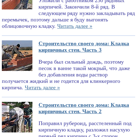
Уложили с работником 230 рядовых
кирпичей. Закончили 8-й ряд. В
следующем ряду нужно закладывать ряд
перемычек, поэтому дальше я буду выгонять
облицовочную кладку.
Читать далее »
Строительство своего дома: Кладка
кирпичных стен. Часть 3
Вчера был сильный дождь, поэтому
песок в ванне такой мокрый, что даже
без добавления воды раствор
получается жидкий и не годится для клинкерного
кирпича.
Читать далее »
Строительство своего дома: Кладка
кирпичных стен. Часть 2
Поправил рубероид, расстеленный под
кирпичную кладку, разложил насухую
первый ряд кирпича с 3-х сторон,