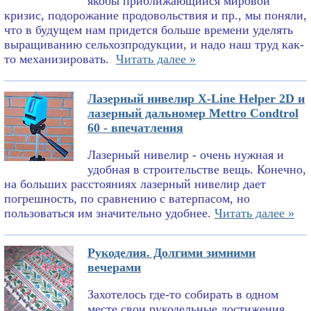
якобы приближающийся мировой
кризис, подорожание продовольствия и пр., мы поняли,
что в будущем нам придется больше времени уделять
выращиванию сельхозпродукции, и надо наш труд как-
то механизировать.
Читать далее »
Лазерный нивелир X-Line Helper 2D и
лазерный дальномер Mettro Condtrol
60 - впечатления
Лазерный нивелир - очень нужная и
удобная в строительстве вещь. Конечно,
на больших расстояниях лазерный нивелир дает
погрешность, по сравнению с ватерпасом, но
пользоваться им значительно удобнее.
Читать далее »
Рукоделия. Долгими зимними
вечерами
Захотелось где-то собирать в одном
месте свои рукодельные достижения.