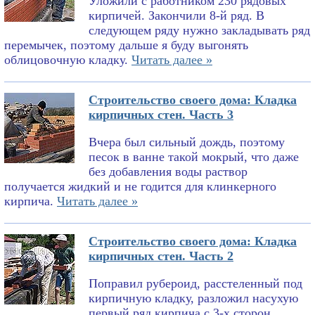
Уложили с работником 230 рядовых
кирпичей. Закончили 8-й ряд. В
следующем ряду нужно закладывать ряд
перемычек, поэтому дальше я буду выгонять
облицовочную кладку.
Читать далее »
Строительство своего дома: Кладка
кирпичных стен. Часть 3
Вчера был сильный дождь, поэтому
песок в ванне такой мокрый, что даже
без добавления воды раствор
получается жидкий и не годится для клинкерного
кирпича.
Читать далее »
Строительство своего дома: Кладка
кирпичных стен. Часть 2
Поправил рубероид, расстеленный под
кирпичную кладку, разложил насухую
первый ряд кирпича с 3-х сторон,