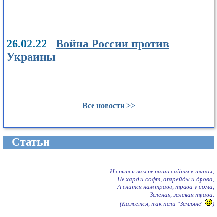
26.02.22
Война России против
Украины
Все новости >>
Cтатьи
И снятся нам не наши сайты в топах,
Не хард и софт, апгрейды и дрова,
А снится нам трава, трава у дома,
Зеленая, зеленая трава.
(Кажется, так пели "Земляне"
)