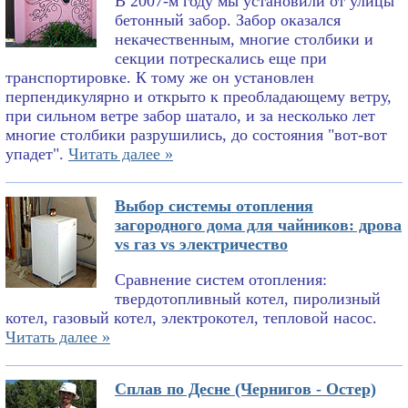
В 2007-м году мы установили от улицы
бетонный забор. Забор оказался
некачественным, многие столбики и
секции потрескались еще при
транспортировке. К тому же он установлен
перпендикулярно и открыто к преобладающему ветру,
при сильном ветре забор шатало, и за несколько лет
многие столбики разрушились, до состояния "вот-вот
упадет".
Читать далее »
Выбор системы отопления
загородного дома для чайников: дрова
vs газ vs электричество
Сравнение систем отопления:
твердотопливный котел, пиролизный
котел, газовый котел, электрокотел, тепловой насос.
Читать далее »
Сплав по Десне (Чернигов - Остер)