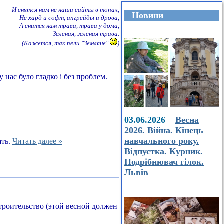
И снятся нам не наши сайты в топах,
Новини
Не хард и софт, апгрейды и дрова,
А снится нам трава, трава у дома,
Зеленая, зеленая трава.
(Кажется, так пели "Земляне"
)
 нас було гладко і без проблем.
03.06.2026
Весна
2026. Війна. Кінець
навчального року.
ать.
Читать далее »
Відпустка. Курник.
Подрібнювач гілок.
Львів
строительство (этой весной должен