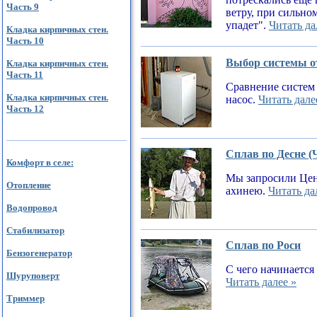
Часть 9
ветру, при сильном
упадет".
Читать да
Кладка кирпичных стен.
Часть 10
Выбор системы от
Кладка кирпичных стен.
Часть 11
Сравнение систем 
Кладка кирпичных стен.
насос.
Читать дале
Часть 12
Сплав по Десне (
Комфорт в селе:
Мы запросили Цен
Отопление
ахинею.
Читать да
Водопровод
Стабилизатор
Сплав по Роси
Бензогенератор
С чего начинается
Шуруповерт
Читать далее »
Триммер