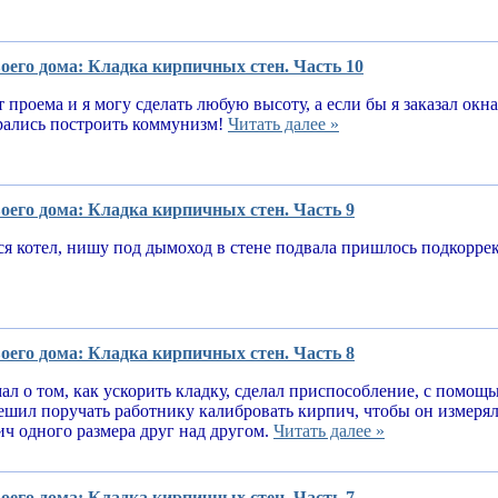
оего дома: Кладка кирпичных стен. Часть 10
т проема и я могу сделать любую высоту, а если бы я заказал окн
рались построить коммунизм!
Читать далее »
оего дома: Кладка кирпичных стен. Часть 9
я котел, нишу под дымоход в стене подвала пришлось подкорре
оего дома: Кладка кирпичных стен. Часть 8
ал о том, как ускорить кладку, сделал приспособление, с помощ
решил поручать работнику калибровать кирпич, чтобы он измеря
ч одного размера друг над другом.
Читать далее »
оего дома: Кладка кирпичных стен. Часть 7