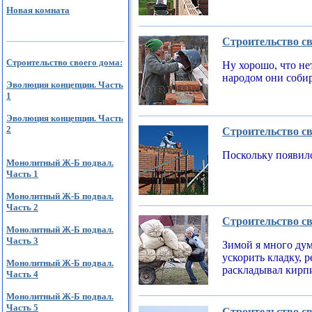
Новая комната
Строительство св
Строительство своего дома:
Ну хорошо, что не
народом они соби
Эволюция концепции. Часть
1
Эволюция концепции. Часть
2
Строительство св
Поскольку появилс
Монолитный Ж-Б подвал.
Часть 1
Монолитный Ж-Б подвал.
Часть 2
Строительство св
Монолитный Ж-Б подвал.
Часть 3
Зимой я много дум
ускорить кладку, 
Монолитный Ж-Б подвал.
раскладывал кирпи
Часть 4
Монолитный Ж-Б подвал.
Часть 5
Строительство св