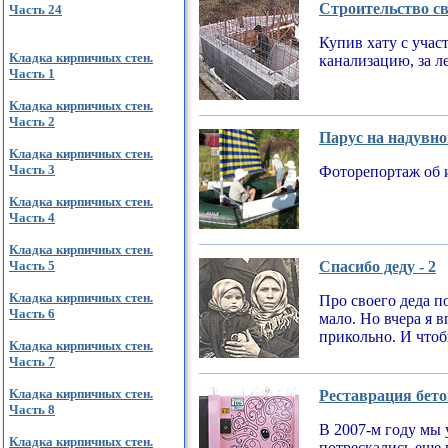
Строительство св
Часть 24
Купив хату с учас
Кладка кирпичных стен.
канализацию, за л
Часть 1
Кладка кирпичных стен.
Часть 2
Парус на надувно
Кладка кирпичных стен.
Часть 3
Фоторепортаж об 
Кладка кирпичных стен.
Часть 4
Кладка кирпичных стен.
Часть 5
Спасибо деду - 2
Кладка кирпичных стен.
Про своего деда по
Часть 6
мало. Но вчера я 
прикольно. И чтобы
Кладка кирпичных стен.
Часть 7
Кладка кирпичных стен.
Реставрация бето
Часть 8
В 2007-м году мы 
Кладка кирпичных стен.
потрескались еще 