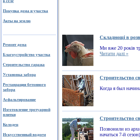
в селе
Покупка дома и участка
Акты на землю
Складнощі в розв
Ремонт дома
Ми вже 20 років тр
Читати далі »
Благоустройство участка
Строительство гаража
Установка забора
Строительство св
Реставрация бетонного
Когда я был начин
забора
Асфальтирование
Изготовление тротуарной
плитки
Строительство св
Колодец
Позвонили из архи
начаться 7-й сезон
Искусственный водоем