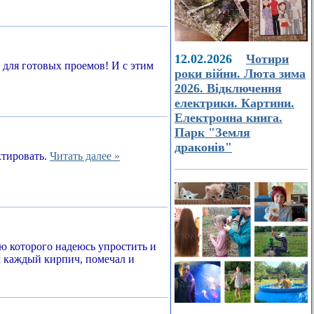
12.02.2026
Чотири
а для готовых проемов! И с этим
роки війни. Люта зима
2026. Відключення
електрики. Картини.
Електронна книга.
Парк "Земля
драконів"
ктировать.
Читать далее »
ью которого надеюсь упростить и
л каждый кирпич, помечал и