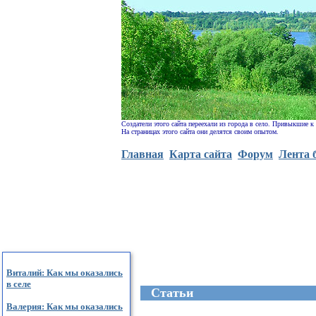
Создатели этого сайта переехали из города в село. Привыкшие к
На страницах этого сайта они делятся своим опытом.
Главная
Карта сайта
Форум
Лента 
Виталий: Как мы оказались
в селе
Cтатьи
Валерия: Как мы оказались