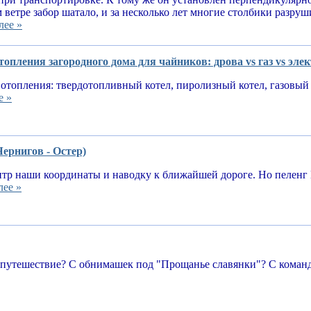
 ветре забор шатало, и за несколько лет многие столбики разруш
лее »
опления загородного дома для чайников: дрова vs газ vs эле
отопления: твердотопливный котел, пиролизный котел, газовый 
е »
Чернигов - Остер)
тр наши координаты и наводку к ближайшей дороге. Но пеленг 
лее »
 путешествие? С обнимашек под "Прощанье славянки"? С команд