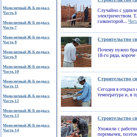
Монолитный Ж-Б подвал.
Случайно с удивле
Часть 6
электричеством. Т
газконторой...
Чита
Монолитный Ж-Б подвал.
Часть 7
Монолитный Ж-Б подвал.
Строительство св
Часть 8
Почему нужно брат
Монолитный Ж-Б подвал.
18-го ряда, короч
Часть 9
Монолитный Ж-Б подвал.
Часть 10
Строительство св
Монолитный Ж-Б подвал.
Часть 11
Сегодня я открыл 
температура и, в 
Монолитный Ж-Б подвал.
Часть 12
Монолитный Ж-Б подвал.
Часть 13
Строительство св
Монолитный Ж-Б подвал.
Уложили с работни
Часть 14
перемычек, поэтом