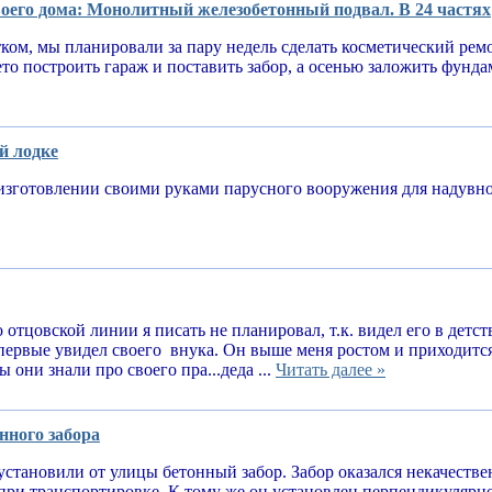
оего дома: Монолитный железобетонный подвал. В 24 частях
тком, мы планировали за пару недель сделать косметический рем
ето построить гараж и поставить забор, а осенью заложить фунд
й лодке
изготовлении своими руками парусного вооружения для надув
 отцовской линии я писать не планировал, т.к. видел его в детств
впервые увидел своего внука. Он выше меня ростом и приходитс
 они знали про своего пра...деда ...
Читать далее »
нного забора
установили от улицы бетонный забор. Забор оказался некачеств
при транспортировке. К тому же он установлен перпендикулярн