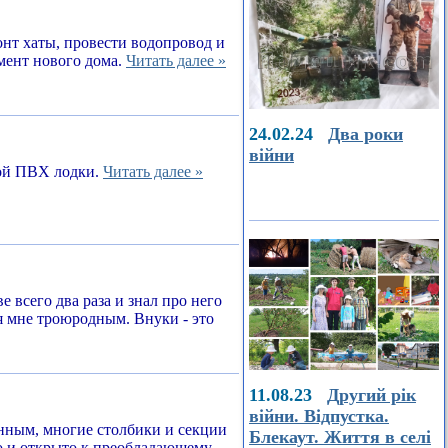
онт хаты, провести водопровод и
амент нового дома.
Читать далее »
24.02.24
Два роки
війни
ной ПВХ лодки.
Читать далее »
е всего два раза и знал про него
я мне троюродным. Внуки - это
11.08.23
Другий рік
війни. Відпустка.
енным, многие столбики и секции
Блекаут. Життя в селі
о и открыто к преобладающему