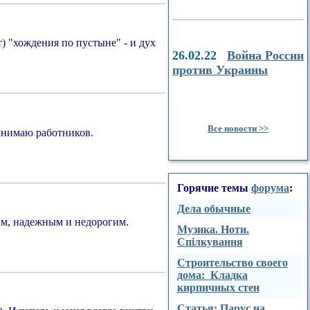
т) "хождения по пустыне" - и дух
26.02.22
Война России
против Украины
Все новости >>
нанимаю работников.
Горячие темы
форума
:
Дела обычные
ным, надежным и недорогим.
Музика. Ноти.
Спілкування
Строительство своего
дома: Кладка
кирпичных стен
Стaтья: Парус на