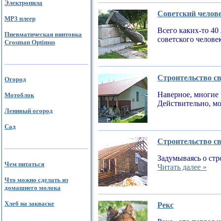
Электропила
Советский челов
MP3 плеер
Всего каких-то 40
Пневматическая винтовка
советского челове
Crosman Optimus
Строительство св
Огород
Наверное, многие 
Мотоблок
Действительно, мо
Ленивый огород
Сад
Строительство св
Задумываясь о стр
Чем питаться
Читать далее »
Что можно сделать из
домашнего молока
Хлеб на закваске
Рекс