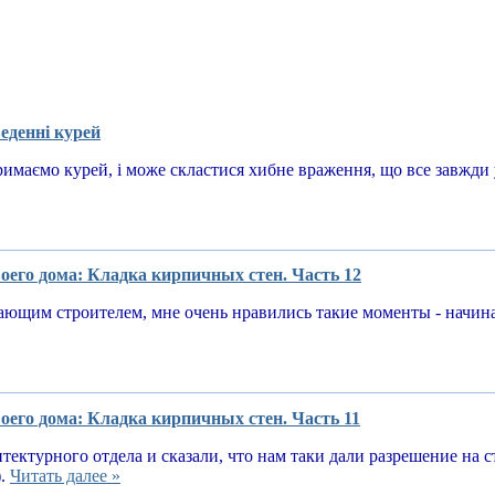
еденні курей
имаємо курей, і може скластися хибне враження, що все завжди у
оего дома: Кладка кирпичных стен. Часть 12
ающим строителем, мне очень нравились такие моменты - начин
оего дома: Кладка кирпичных стен. Часть 11
тектурного отдела и сказали, что нам таки дали разрешение на 
).
Читать далее »