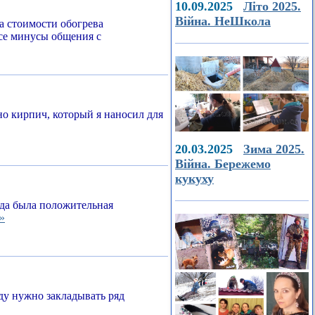
10.09.2025
Літо 2025.
Війна. НеШкола
а стоимости обогрева
все минусы общения с
о кирпич, который я наносил для
20.03.2025
Зима 2025.
Війна. Бережемо
кукуху
егда была положительная
»
ду нужно закладывать ряд