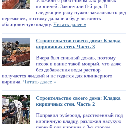
Уложили с работником 230 рядовых
кирпичей. Закончили 8-й ряд. В
следующем ряду нужно закладывать ряд
перемычек, поэтому дальше я буду выгонять
облицовочную кладку.
Читать далее »
Строительство своего дома: Кладка
кирпичных стен. Часть 3
Вчера был сильный дождь, поэтому
песок в ванне такой мокрый, что даже
без добавления воды раствор
получается жидкий и не годится для клинкерного
кирпича.
Читать далее »
Строительство своего дома: Кладка
кирпичных стен. Часть 2
Поправил рубероид, расстеленный под
кирпичную кладку, разложил насухую
первый ряд кирпича с 3-х сторон,