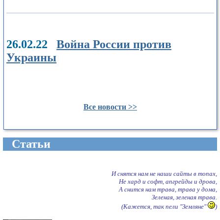
26.02.22
Война России против
Украины
Все новости >>
Cтатьи
И снятся нам не наши сайты в топах,
Не хард и софт, апгрейды и дрова,
А снится нам трава, трава у дома,
Зеленая, зеленая трава.
(Кажется, так пели "Земляне"
)