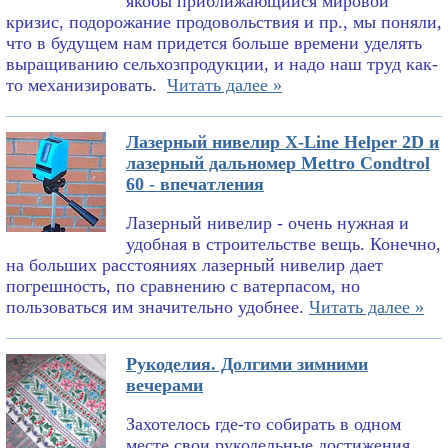
якобы приближающийся мировой
кризис, подорожание продовольствия и пр., мы поняли,
что в будущем нам придется больше времени уделять
выращиванию сельхозпродукции, и надо наш труд как-
то механизировать.
Читать далее »
Лазерный нивелир X-Line Helper 2D и
лазерный дальномер Mettro Condtrol
60 - впечатления
Лазерный нивелир - очень нужная и
удобная в строительстве вещь. Конечно,
на больших расстояниях лазерный нивелир дает
погрешность, по сравнению с ватерпасом, но
пользоваться им значительно удобнее.
Читать далее »
Рукоделия. Долгими зимними
вечерами
Захотелось где-то собирать в одном
месте свои рукодельные достижения.