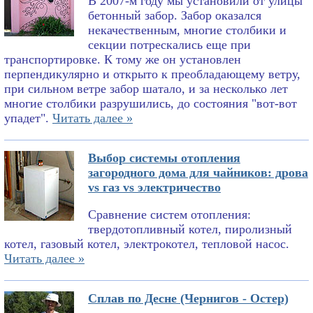
В 2007-м году мы установили от улицы
бетонный забор. Забор оказался
некачественным, многие столбики и
секции потрескались еще при
транспортировке. К тому же он установлен
перпендикулярно и открыто к преобладающему ветру,
при сильном ветре забор шатало, и за несколько лет
многие столбики разрушились, до состояния "вот-вот
упадет".
Читать далее »
Выбор системы отопления
загородного дома для чайников: дрова
vs газ vs электричество
Сравнение систем отопления:
твердотопливный котел, пиролизный
котел, газовый котел, электрокотел, тепловой насос.
Читать далее »
Сплав по Десне (Чернигов - Остер)