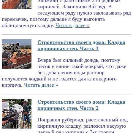
Уложили с работником 230 рядовых
кирпичей. Закончили 8-й ряд. В
следующем ряду нужно закладывать ряд
перемычек, поэтому дальше я буду выгонять
облицовочную кладку.
Читать далее »
Строительство своего дома: Кладка
кирпичных стен. Часть 3
Вчера был сильный дождь, поэтому
песок в ванне такой мокрый, что даже
без добавления воды раствор
получается жидкий и не годится для клинкерного
кирпича.
Читать далее »
Строительство своего дома: Кладка
кирпичных стен. Часть 2
Поправил рубероид, расстеленный под
кирпичную кладку, разложил насухую
первый ряд кирпича с 3-х сторон,