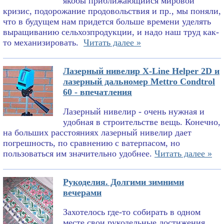
якобы приближающийся мировой
кризис, подорожание продовольствия и пр., мы поняли,
что в будущем нам придется больше времени уделять
выращиванию сельхозпродукции, и надо наш труд как-
то механизировать.
Читать далее »
Лазерный нивелир X-Line Helper 2D и
лазерный дальномер Mettro Condtrol
60 - впечатления
Лазерный нивелир - очень нужная и
удобная в строительстве вещь. Конечно,
на больших расстояниях лазерный нивелир дает
погрешность, по сравнению с ватерпасом, но
пользоваться им значительно удобнее.
Читать далее »
Рукоделия. Долгими зимними
вечерами
Захотелось где-то собирать в одном
месте свои рукодельные достижения.