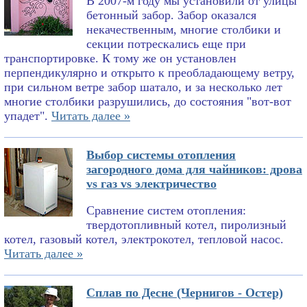
В 2007-м году мы установили от улицы
бетонный забор. Забор оказался
некачественным, многие столбики и
секции потрескались еще при
транспортировке. К тому же он установлен
перпендикулярно и открыто к преобладающему ветру,
при сильном ветре забор шатало, и за несколько лет
многие столбики разрушились, до состояния "вот-вот
упадет".
Читать далее »
Выбор системы отопления
загородного дома для чайников: дрова
vs газ vs электричество
Сравнение систем отопления:
твердотопливный котел, пиролизный
котел, газовый котел, электрокотел, тепловой насос.
Читать далее »
Сплав по Десне (Чернигов - Остер)