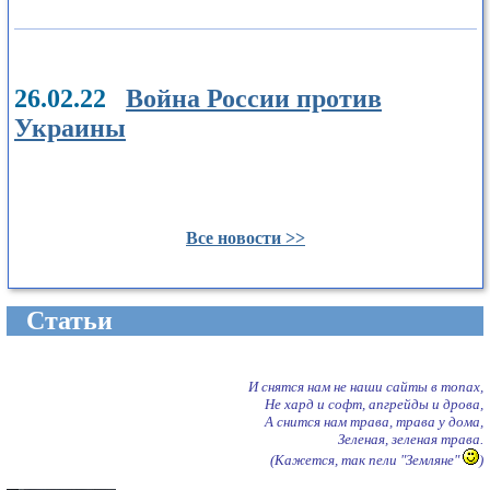
26.02.22
Война России против
Украины
Все новости >>
Cтатьи
И снятся нам не наши сайты в топах,
Не хард и софт, апгрейды и дрова,
А снится нам трава, трава у дома,
Зеленая, зеленая трава.
(Кажется, так пели "Земляне"
)