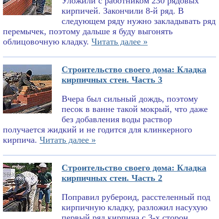
Уложили с работником 230 рядовых
кирпичей. Закончили 8-й ряд. В
следующем ряду нужно закладывать ряд
перемычек, поэтому дальше я буду выгонять
облицовочную кладку.
Читать далее »
Строительство своего дома: Кладка
кирпичных стен. Часть 3
Вчера был сильный дождь, поэтому
песок в ванне такой мокрый, что даже
без добавления воды раствор
получается жидкий и не годится для клинкерного
кирпича.
Читать далее »
Строительство своего дома: Кладка
кирпичных стен. Часть 2
Поправил рубероид, расстеленный под
кирпичную кладку, разложил насухую
первый ряд кирпича с 3-х сторон,