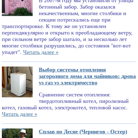
В 2007-м году мы установили от улицы
бетонный забор. Забор оказался
некачественным, многие столбики и
секции потрескались еще при
транспортировке. К тому же он установлен
перпендикулярно и открыто к преобладающему ветру,
при сильном ветре забор шатало, и за несколько лет
многие столбики разрушились, до состояния "вот-вот
упадет".
Читать далее »
Выбор системы отопления
загородного дома для чайников: дрова
vs газ vs электричество
Сравнение систем отопления:
твердотопливный котел, пиролизный
котел, газовый котел, электрокотел, тепловой насос.
Читать далее »
Сплав по Десне (Чернигов - Остер)