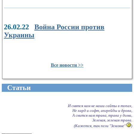
26.02.22
Война России против
Украины
Все новости >>
Cтатьи
И снятся нам не наши сайты в топах,
Не хард и софт, апгрейды и дрова,
А снится нам трава, трава у дома,
Зеленая, зеленая трава.
(Кажется, так пели "Земляне"
)