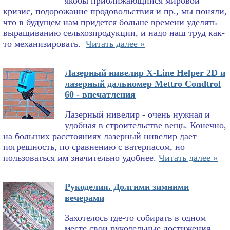
якобы приближающийся мировой
кризис, подорожание продовольствия и пр., мы поняли,
что в будущем нам придется больше времени уделять
выращиванию сельхозпродукции, и надо наш труд как-
то механизировать.
Читать далее »
Лазерный нивелир X-Line Helper 2D и
лазерный дальномер Mettro Condtrol
60 - впечатления
Лазерный нивелир - очень нужная и
удобная в строительстве вещь. Конечно,
на больших расстояниях лазерный нивелир дает
погрешность, по сравнению с ватерпасом, но
пользоваться им значительно удобнее.
Читать далее »
Рукоделия. Долгими зимними
вечерами
Захотелось где-то собирать в одном
месте свои рукодельные достижения.