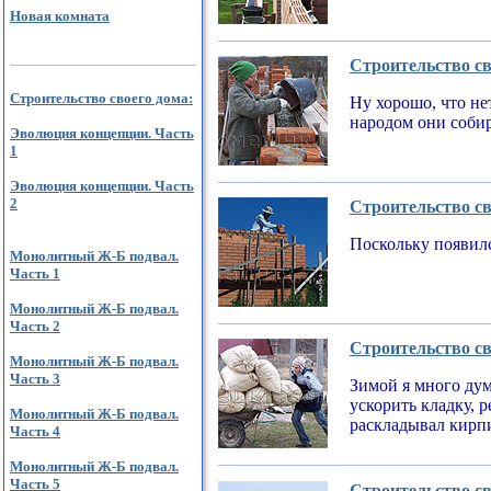
Новая комната
Строительство св
Строительство своего дома:
Ну хорошо, что не
народом они соби
Эволюция концепции. Часть
1
Эволюция концепции. Часть
2
Строительство св
Поскольку появилс
Монолитный Ж-Б подвал.
Часть 1
Монолитный Ж-Б подвал.
Часть 2
Строительство св
Монолитный Ж-Б подвал.
Часть 3
Зимой я много дум
ускорить кладку, 
Монолитный Ж-Б подвал.
раскладывал кирпи
Часть 4
Монолитный Ж-Б подвал.
Часть 5
Строительство св