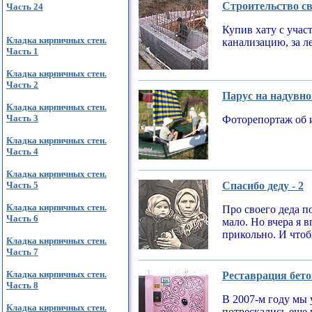
Строительство св
Часть 24
Купив хату с учас
Кладка кирпичных стен.
канализацию, за л
Часть 1
Кладка кирпичных стен.
Часть 2
Парус на надувно
Кладка кирпичных стен.
Часть 3
Фоторепортаж об 
Кладка кирпичных стен.
Часть 4
Кладка кирпичных стен.
Часть 5
Спасибо деду - 2
Кладка кирпичных стен.
Про своего деда по
Часть 6
мало. Но вчера я 
прикольно. И чтобы
Кладка кирпичных стен.
Часть 7
Кладка кирпичных стен.
Реставрация бето
Часть 8
В 2007-м году мы 
Кладка кирпичных стен.
потрескались еще 