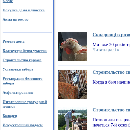
в селе
Покупка дома и участка
Акты на землю
Складнощі в розв
Ремонт дома
Ми вже 20 років тр
Читати далі »
Благоустройство участка
Строительство гаража
Установка забора
Строительство св
Реставрация бетонного
Когда я был начин
забора
Асфальтирование
Изготовление тротуарной
плитки
Строительство св
Колодец
Позвонили из архи
начаться 7-й сезон
Искусственный водоем