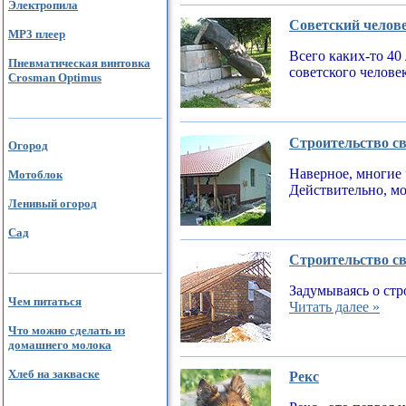
Электропила
Советский челов
MP3 плеер
Всего каких-то 40
Пневматическая винтовка
советского челове
Crosman Optimus
Строительство св
Огород
Наверное, многие 
Мотоблок
Действительно, мо
Ленивый огород
Сад
Строительство св
Задумываясь о стр
Чем питаться
Читать далее »
Что можно сделать из
домашнего молока
Хлеб на закваске
Рекс