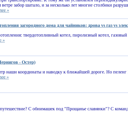
 ветре забор шатало, и за несколько лет многие столбики разруш
лее »
опления загородного дома для чайников: дрова vs газ vs эле
отопления: твердотопливный котел, пиролизный котел, газовый 
е »
Чернигов - Остер)
тр наши координаты и наводку к ближайшей дороге. Но пеленг 
лее »
 путешествие? С обнимашек под "Прощанье славянки"? С команд