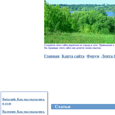
Создатели этого сайта переехали из города в село. Привыкшие к
На страницах этого сайта они делятся своим опытом.
Главная
Карта сайта
Форум
Лента 
Виталий: Как мы оказались
в селе
Cтатьи
Валерия: Как мы оказались