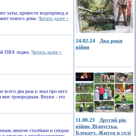
онт хаты, провести водопровод и
амент нового дома.
Читать далее »
24.02.24
Два роки
війни
ной ПВХ лодки.
Читать далее »
е всего два раза и знал про него
я мне троюродным. Внуки - это
11.08.23
Другий рік
війни. Відпустка.
енным, многие столбики и секции
Блекаут. Життя в селі
о и открыто к преобладающему