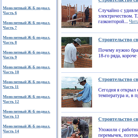
Монолитный Ж-Б подвал.
Случайно с удивле
Часть 6
электричеством. Т
газконторой...
Чита
Монолитный Ж-Б подвал.
Часть 7
Монолитный Ж-Б подвал.
Строительство св
Часть 8
Почему нужно брат
Монолитный Ж-Б подвал.
18-го ряда, короч
Часть 9
Монолитный Ж-Б подвал.
Часть 10
Строительство св
Монолитный Ж-Б подвал.
Часть 11
Сегодня я открыл 
температура и, в 
Монолитный Ж-Б подвал.
Часть 12
Монолитный Ж-Б подвал.
Часть 13
Строительство св
Монолитный Ж-Б подвал.
Уложили с работни
Часть 14
перемычек, поэтом