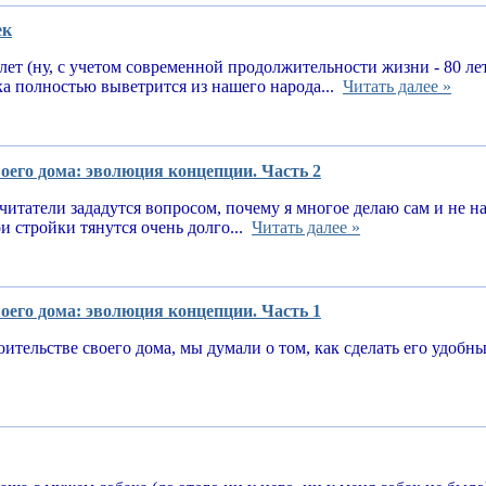
ек
 лет (ну, с учетом современной продолжительности жизни - 80 ле
ка полностью выветрится из нашего народа...
Читать далее »
оего дома: эволюция концепции. Часть 2
читатели зададутся вопросом, почему я многое делаю сам и не 
и стройки тянутся очень долго...
Читать далее »
оего дома: эволюция концепции. Часть 1
оительстве своего дома, мы думали о том, как сделать его удоб