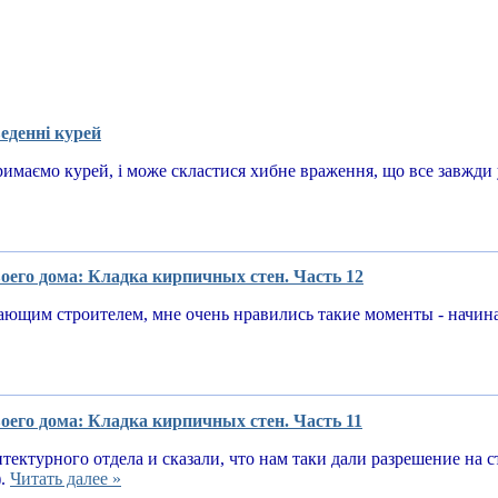
еденні курей
имаємо курей, і може скластися хибне враження, що все завжди у
оего дома: Кладка кирпичных стен. Часть 12
ающим строителем, мне очень нравились такие моменты - начин
оего дома: Кладка кирпичных стен. Часть 11
тектурного отдела и сказали, что нам таки дали разрешение на 
).
Читать далее »