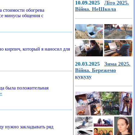
10.09.2025
Літо 2025.
Війна. НеШкола
а стоимости обогрева
все минусы общения с
о кирпич, который я наносил для
20.03.2025
Зима 2025.
Війна. Бережемо
кукуху
егда была положительная
»
ду нужно закладывать ряд