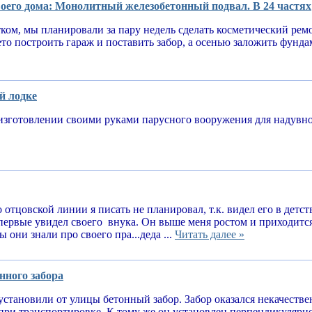
оего дома: Монолитный железобетонный подвал. В 24 частях
тком, мы планировали за пару недель сделать косметический рем
ето построить гараж и поставить забор, а осенью заложить фунд
й лодке
изготовлении своими руками парусного вооружения для надув
 отцовской линии я писать не планировал, т.к. видел его в детств
впервые увидел своего внука. Он выше меня ростом и приходитс
 они знали про своего пра...деда ...
Читать далее »
нного забора
установили от улицы бетонный забор. Забор оказался некачеств
при транспортировке. К тому же он установлен перпендикулярн