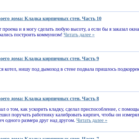
оего дома: Кладка кирпичных стен. Часть 10
т проема и я могу сделать любую высоту, а если бы я заказал окн
рались построить коммунизм!
Читать далее »
оего дома: Кладка кирпичных стен. Часть 9
я котел, нишу под дымоход в стене подвала пришлось подкорре
оего дома: Кладка кирпичных стен. Часть 8
ал о том, как ускорить кладку, сделал приспособление, с помощ
решил поручать работнику калибровать кирпич, чтобы он измеря
ч одного размера друг над другом.
Читать далее »
оего дома: Кладка кирпичных стен. Часть 7