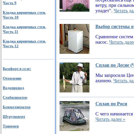
Часть 9
ветру, при сильном
упадет".
Читать да
Кладка кирпичных стен.
Часть 10
Выбор системы от
Кладка кирпичных стен.
Часть 11
Сравнение систем 
Кладка кирпичных стен.
насос.
Читать дале
Часть 12
Сплав по Десне (
Комфорт в селе:
Мы запросили Цен
Отопление
ахинею.
Читать да
Водопровод
Стабилизатор
Сплав по Роси
Бензогенератор
С чего начинается
Шуруповерт
Читать далее »
Триммер