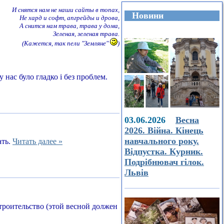
И снятся нам не наши сайты в топах,
Новини
Не хард и софт, апгрейды и дрова,
А снится нам трава, трава у дома,
Зеленая, зеленая трава.
(Кажется, так пели "Земляне"
)
 нас було гладко і без проблем.
03.06.2026
Весна
2026. Війна. Кінець
навчального року.
ать.
Читать далее »
Відпустка. Курник.
Подрібнювач гілок.
Львів
строительство (этой весной должен