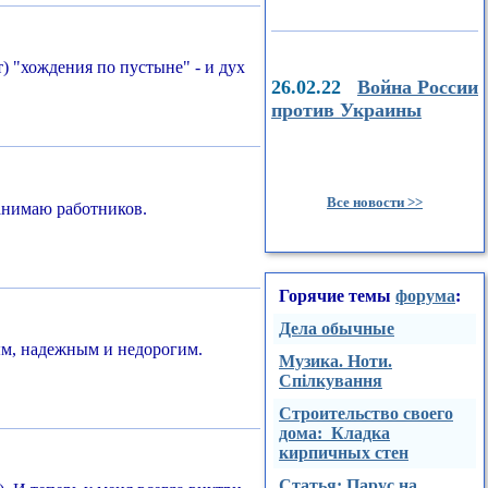
т) "хождения по пустыне" - и дух
26.02.22
Война России
против Украины
Все новости >>
нанимаю работников.
Горячие темы
форума
:
Дела обычные
ным, надежным и недорогим.
Музика. Ноти.
Спілкування
Строительство своего
дома: Кладка
кирпичных стен
Стaтья: Парус на