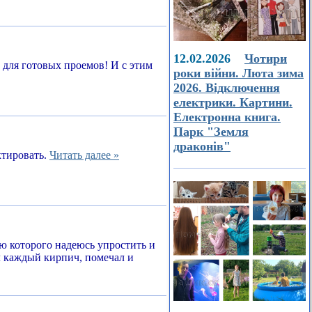
12.02.2026
Чотири
а для готовых проемов! И с этим
роки війни. Люта зима
2026. Відключення
електрики. Картини.
Електронна книга.
Парк "Земля
драконів"
ктировать.
Читать далее »
ью которого надеюсь упростить и
л каждый кирпич, помечал и