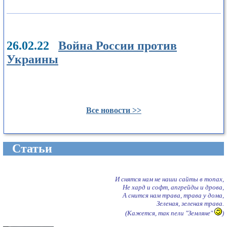
26.02.22
Война России против
Украины
Все новости >>
Cтатьи
И снятся нам не наши сайты в топах,
Не хард и софт, апгрейды и дрова,
А снится нам трава, трава у дома,
Зеленая, зеленая трава.
(Кажется, так пели "Земляне"
)