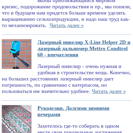
якобы приближающийся мировой
кризис, подорожание продовольствия и пр., мы поняли,
что в будущем нам придется больше времени уделять
выращиванию сельхозпродукции, и надо наш труд как-
то механизировать.
Читать далее »
Лазерный нивелир X-Line Helper 2D и
лазерный дальномер Mettro Condtrol
60 - впечатления
Лазерный нивелир - очень нужная и
удобная в строительстве вещь. Конечно,
на больших расстояниях лазерный нивелир дает
погрешность, по сравнению с ватерпасом, но
пользоваться им значительно удобнее.
Читать далее »
Рукоделия. Долгими зимними
вечерами
Захотелось где-то собирать в одном
месте свои рукодельные достижения.