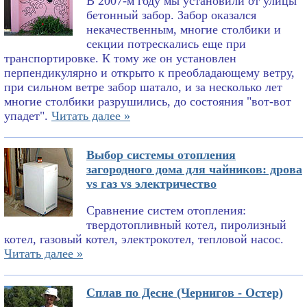
В 2007-м году мы установили от улицы
бетонный забор. Забор оказался
некачественным, многие столбики и
секции потрескались еще при
транспортировке. К тому же он установлен
перпендикулярно и открыто к преобладающему ветру,
при сильном ветре забор шатало, и за несколько лет
многие столбики разрушились, до состояния "вот-вот
упадет".
Читать далее »
Выбор системы отопления
загородного дома для чайников: дрова
vs газ vs электричество
Сравнение систем отопления:
твердотопливный котел, пиролизный
котел, газовый котел, электрокотел, тепловой насос.
Читать далее »
Сплав по Десне (Чернигов - Остер)