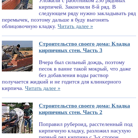
Уложили с работником 230 рядовых
кирпичей. Закончили 8-й ряд. В
следующем ряду нужно закладывать ряд
перемычек, поэтому дальше я буду выгонять
облицовочную кладку.
Читать далее »
Строительство своего дома: Кладка
кирпичных стен. Часть 3
Вчера был сильный дождь, поэтому
песок в ванне такой мокрый, что даже
без добавления воды раствор
получается жидкий и не годится для клинкерного
кирпича.
Читать далее »
Строительство своего дома: Кладка
кирпичных стен. Часть 2
Поправил рубероид, расстеленный под
кирпичную кладку, разложил насухую
первый ряд кирпича с 3-х сторон,