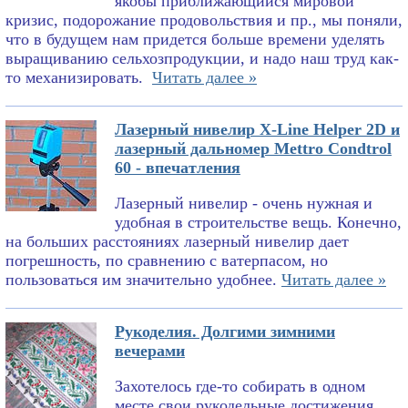
якобы приближающийся мировой
кризис, подорожание продовольствия и пр., мы поняли,
что в будущем нам придется больше времени уделять
выращиванию сельхозпродукции, и надо наш труд как-
то механизировать.
Читать далее »
Лазерный нивелир X-Line Helper 2D и
лазерный дальномер Mettro Condtrol
60 - впечатления
Лазерный нивелир - очень нужная и
удобная в строительстве вещь. Конечно,
на больших расстояниях лазерный нивелир дает
погрешность, по сравнению с ватерпасом, но
пользоваться им значительно удобнее.
Читать далее »
Рукоделия. Долгими зимними
вечерами
Захотелось где-то собирать в одном
месте свои рукодельные достижения.