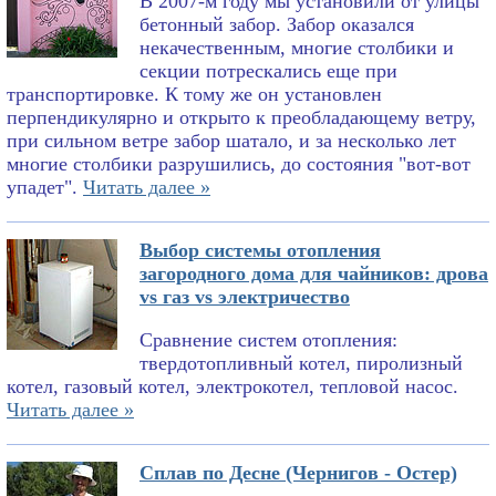
В 2007-м году мы установили от улицы
бетонный забор. Забор оказался
некачественным, многие столбики и
секции потрескались еще при
транспортировке. К тому же он установлен
перпендикулярно и открыто к преобладающему ветру,
при сильном ветре забор шатало, и за несколько лет
многие столбики разрушились, до состояния "вот-вот
упадет".
Читать далее »
Выбор системы отопления
загородного дома для чайников: дрова
vs газ vs электричество
Сравнение систем отопления:
твердотопливный котел, пиролизный
котел, газовый котел, электрокотел, тепловой насос.
Читать далее »
Сплав по Десне (Чернигов - Остер)