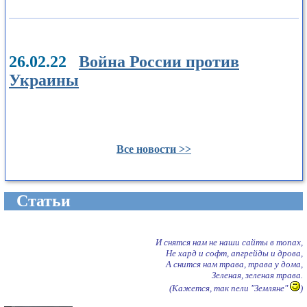
26.02.22
Война России против
Украины
Все новости >>
Cтатьи
И снятся нам не наши сайты в топах,
Не хард и софт, апгрейды и дрова,
А снится нам трава, трава у дома,
Зеленая, зеленая трава.
(Кажется, так пели "Земляне"
)