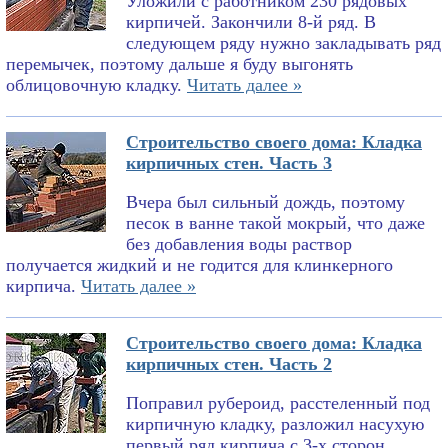
Уложили с работником 230 рядовых
кирпичей. Закончили 8-й ряд. В
следующем ряду нужно закладывать ряд
перемычек, поэтому дальше я буду выгонять
облицовочную кладку.
Читать далее »
Строительство своего дома: Кладка
кирпичных стен. Часть 3
Вчера был сильный дождь, поэтому
песок в ванне такой мокрый, что даже
без добавления воды раствор
получается жидкий и не годится для клинкерного
кирпича.
Читать далее »
Строительство своего дома: Кладка
кирпичных стен. Часть 2
Поправил рубероид, расстеленный под
кирпичную кладку, разложил насухую
первый ряд кирпича с 3-х сторон,