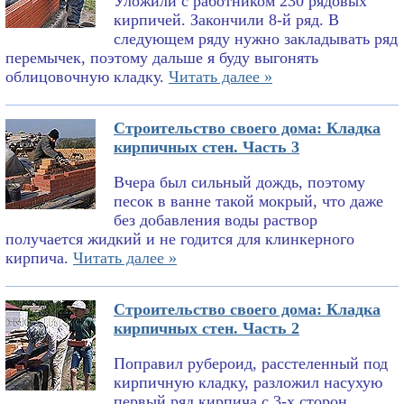
Уложили с работником 230 рядовых
кирпичей. Закончили 8-й ряд. В
следующем ряду нужно закладывать ряд
перемычек, поэтому дальше я буду выгонять
облицовочную кладку.
Читать далее »
Строительство своего дома: Кладка
кирпичных стен. Часть 3
Вчера был сильный дождь, поэтому
песок в ванне такой мокрый, что даже
без добавления воды раствор
получается жидкий и не годится для клинкерного
кирпича.
Читать далее »
Строительство своего дома: Кладка
кирпичных стен. Часть 2
Поправил рубероид, расстеленный под
кирпичную кладку, разложил насухую
первый ряд кирпича с 3-х сторон,