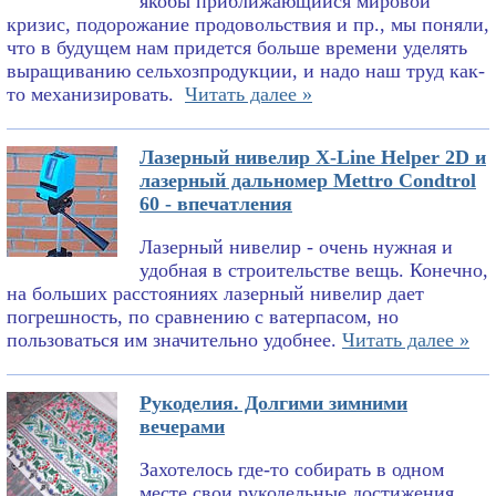
якобы приближающийся мировой
кризис, подорожание продовольствия и пр., мы поняли,
что в будущем нам придется больше времени уделять
выращиванию сельхозпродукции, и надо наш труд как-
то механизировать.
Читать далее »
Лазерный нивелир X-Line Helper 2D и
лазерный дальномер Mettro Condtrol
60 - впечатления
Лазерный нивелир - очень нужная и
удобная в строительстве вещь. Конечно,
на больших расстояниях лазерный нивелир дает
погрешность, по сравнению с ватерпасом, но
пользоваться им значительно удобнее.
Читать далее »
Рукоделия. Долгими зимними
вечерами
Захотелось где-то собирать в одном
месте свои рукодельные достижения.