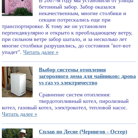
В 2007-м году мы установили от улицы
бетонный забор. Забор оказался
некачественным, многие столбики и
секции потрескались еще при
транспортировке. К тому же он установлен
перпендикулярно и открыто к преобладающему ветру,
при сильном ветре забор шатало, и за несколько лет
многие столбики разрушились, до состояния "вот-вот
упадет".
Читать далее »
Выбор системы отопления
загородного дома для чайников: дрова
vs газ vs электричество
Сравнение систем отопления:
твердотопливный котел, пиролизный
котел, газовый котел, электрокотел, тепловой насос.
Читать далее »
Сплав по Десне (Чернигов - Остер)