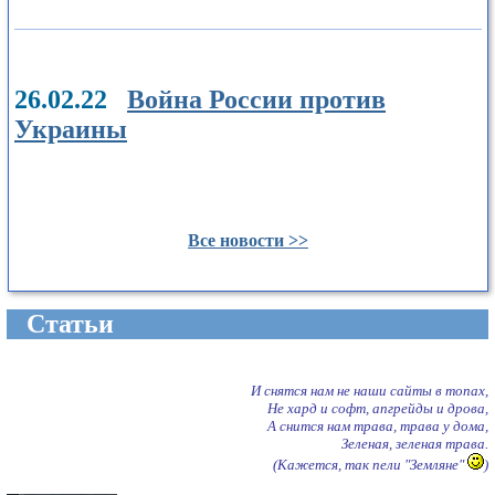
26.02.22
Война России против
Украины
Все новости >>
Cтатьи
И снятся нам не наши сайты в топах,
Не хард и софт, апгрейды и дрова,
А снится нам трава, трава у дома,
Зеленая, зеленая трава.
(Кажется, так пели "Земляне"
)