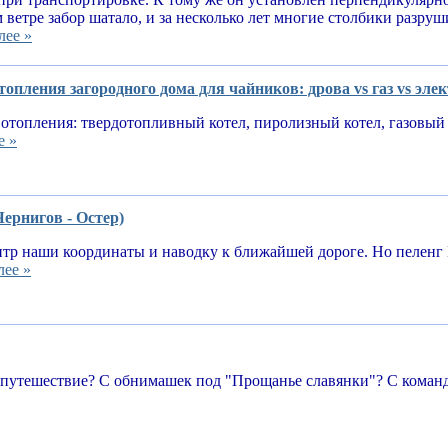
 ветре забор шатало, и за несколько лет многие столбики разруш
лее »
опления загородного дома для чайников: дрова vs газ vs эле
отопления: твердотопливный котел, пиролизный котел, газовый 
е »
Чернигов - Остер)
тр наши координаты и наводку к ближайшей дороге. Но пеленг 
лее »
 путешествие? С обнимашек под "Прощанье славянки"? С команд