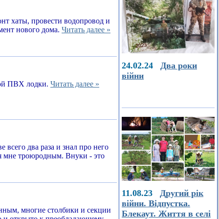
онт хаты, провести водопровод и
амент нового дома.
Читать далее »
24.02.24
Два роки
війни
ной ПВХ лодки.
Читать далее »
е всего два раза и знал про него
я мне троюродным. Внуки - это
11.08.23
Другий рік
війни. Відпустка.
енным, многие столбики и секции
Блекаут. Життя в селі
о и открыто к преобладающему