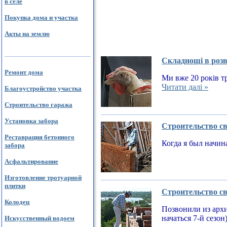
в селе
Покупка дома и участка
Акты на землю
Складнощі в розв
Ремонт дома
Ми вже 20 років тр
Читати далі »
Благоустройство участка
Строительство гаража
Установка забора
Строительство св
Реставрация бетонного
Когда я был начин
забора
Асфальтирование
Изготовление тротуарной
плитки
Строительство св
Колодец
Позвонили из архи
начаться 7-й сезон
Искусственный водоем