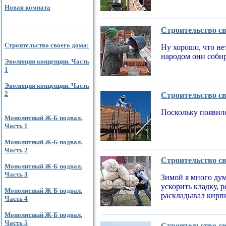
Новая комната
Строительство св
Строительство своего дома:
Ну хорошо, что не
народом они соби
Эволюция концепции. Часть
1
Эволюция концепции. Часть
2
Строительство св
Поскольку появилс
Монолитный Ж-Б подвал.
Часть 1
Монолитный Ж-Б подвал.
Часть 2
Строительство св
Монолитный Ж-Б подвал.
Часть 3
Зимой я много дум
ускорить кладку, 
Монолитный Ж-Б подвал.
раскладывал кирпи
Часть 4
Монолитный Ж-Б подвал.
Часть 5
Строительство св