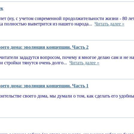
ек
 лет (ну, с учетом современной продолжительности жизни - 80 ле
ка полностью выветрится из нашего народа...
Читать далее »
оего дома: эволюция концепции. Часть 2
читатели зададутся вопросом, почему я многое делаю сам и не 
и стройки тянутся очень долго...
Читать далее »
оего дома: эволюция концепции. Часть 1
оительстве своего дома, мы думали о том, как сделать его удоб