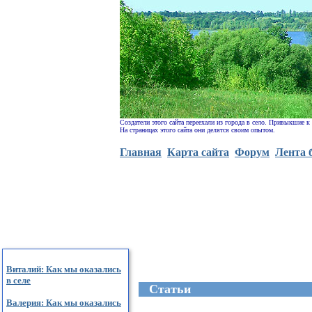
Создатели этого сайта переехали из города в село. Привыкшие к
На страницах этого сайта они делятся своим опытом.
Главная
Карта сайта
Форум
Лента 
Виталий: Как мы оказались
в селе
Cтатьи
Валерия: Как мы оказались