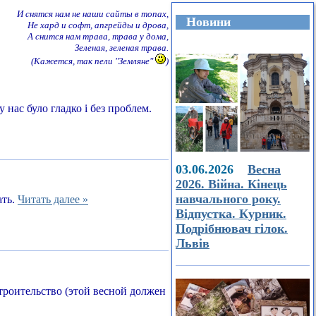
И снятся нам не наши сайты в топах,
Новини
Не хард и софт, апгрейды и дрова,
А снится нам трава, трава у дома,
Зеленая, зеленая трава.
(Кажется, так пели "Земляне"
)
 нас було гладко і без проблем.
03.06.2026
Весна
2026. Війна. Кінець
навчального року.
ать.
Читать далее »
Відпустка. Курник.
Подрібнювач гілок.
Львів
строительство (этой весной должен