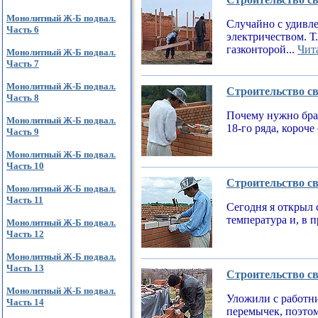
Монолитный Ж-Б подвал.
Случайно с удивле
Часть 6
электричеством. Т
газконторой...
Чита
Монолитный Ж-Б подвал.
Часть 7
Монолитный Ж-Б подвал.
Строительство св
Часть 8
Почему нужно брат
Монолитный Ж-Б подвал.
18-го ряда, короч
Часть 9
Монолитный Ж-Б подвал.
Часть 10
Строительство св
Монолитный Ж-Б подвал.
Часть 11
Сегодня я открыл 
температура и, в 
Монолитный Ж-Б подвал.
Часть 12
Монолитный Ж-Б подвал.
Часть 13
Строительство св
Монолитный Ж-Б подвал.
Уложили с работни
Часть 14
перемычек, поэтом