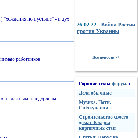
т) "хождения по пустыне" - и дух
26.02.22
Война России
против Украины
Все новости >>
нанимаю работников.
Горячие темы
форума
:
Дела обычные
ным, надежным и недорогим.
Музика. Ноти.
Спілкування
Строительство своего
дома: Кладка
кирпичных стен
Стaтья: Парус на