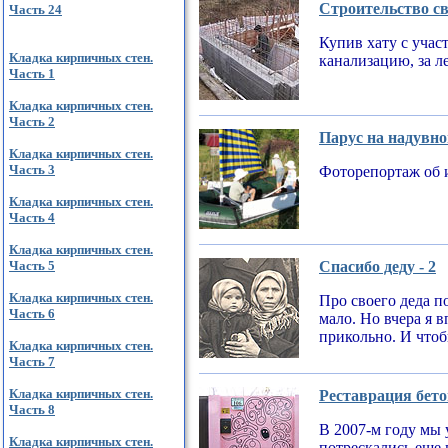
Строительство св
Часть 24
Купив хату с учас
Кладка кирпичных стен.
канализацию, за л
Часть 1
Кладка кирпичных стен.
Часть 2
Парус на надувно
Кладка кирпичных стен.
Часть 3
Фоторепортаж об 
Кладка кирпичных стен.
Часть 4
Кладка кирпичных стен.
Часть 5
Спасибо деду - 2
Кладка кирпичных стен.
Про своего деда по
Часть 6
мало. Но вчера я 
прикольно. И чтобы
Кладка кирпичных стен.
Часть 7
Кладка кирпичных стен.
Реставрация бето
Часть 8
В 2007-м году мы 
Кладка кирпичных стен.
потрескались еще 