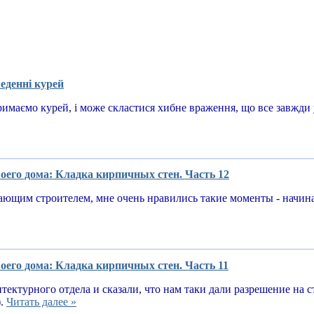
еденні курей
имаємо курей, і може скластися хибне враження, що все завжди у
оего дома: Кладка кирпичных стен. Часть 12
ающим строителем, мне очень нравились такие моменты - начин
оего дома: Кладка кирпичных стен. Часть 11
тектурного отдела и сказали, что нам таки дали разрешение на 
).
Читать далее »