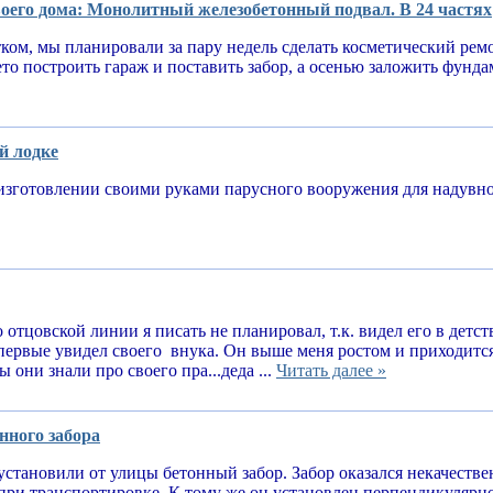
оего дома: Монолитный железобетонный подвал. В 24 частях
тком, мы планировали за пару недель сделать косметический рем
ето построить гараж и поставить забор, а осенью заложить фунд
й лодке
изготовлении своими руками парусного вооружения для надув
 отцовской линии я писать не планировал, т.к. видел его в детств
впервые увидел своего внука. Он выше меня ростом и приходитс
 они знали про своего пра...деда ...
Читать далее »
нного забора
установили от улицы бетонный забор. Забор оказался некачеств
при транспортировке. К тому же он установлен перпендикулярн