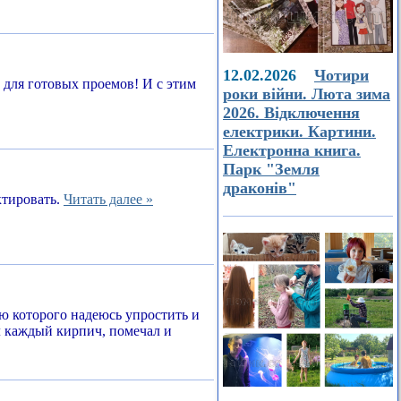
12.02.2026
Чотири
а для готовых проемов! И с этим
роки війни. Люта зима
2026. Відключення
електрики. Картини.
Електронна книга.
Парк "Земля
драконів"
ктировать.
Читать далее »
ью которого надеюсь упростить и
л каждый кирпич, помечал и