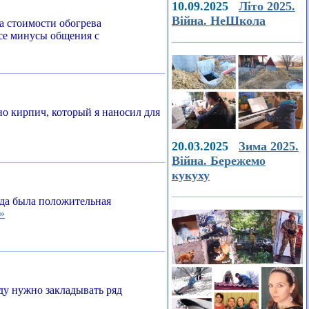
10.09.2025
Літо 2025.
Війна. НеШкола
а стоимости обогрева
все минусы общения с
о кирпич, который я наносил для
20.03.2025
Зима 2025.
Війна. Бережемо
кукуху
егда была положительная
»
ду нужно закладывать ряд