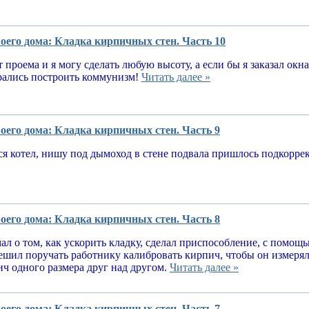
оего дома: Кладка кирпичных стен. Часть 10
т проема и я могу сделать любую высоту, а если бы я заказал окн
рались построить коммунизм!
Читать далее »
оего дома: Кладка кирпичных стен. Часть 9
я котел, нишу под дымоход в стене подвала пришлось подкорре
оего дома: Кладка кирпичных стен. Часть 8
ал о том, как ускорить кладку, сделал приспособление, с помощ
решил поручать работнику калибровать кирпич, чтобы он измеря
ч одного размера друг над другом.
Читать далее »
оего дома: Кладка кирпичных стен. Часть 7