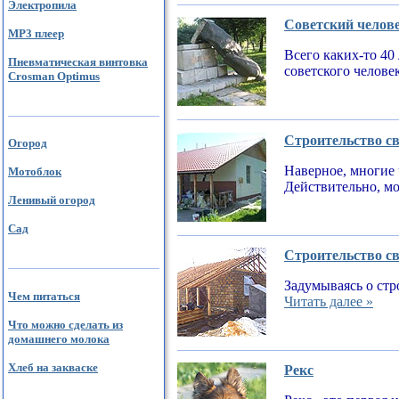
Электропила
Советский челов
MP3 плеер
Всего каких-то 40
Пневматическая винтовка
советского челове
Crosman Optimus
Строительство св
Огород
Наверное, многие 
Мотоблок
Действительно, мо
Ленивый огород
Сад
Строительство св
Задумываясь о стр
Чем питаться
Читать далее »
Что можно сделать из
домашнего молока
Хлеб на закваске
Рекс