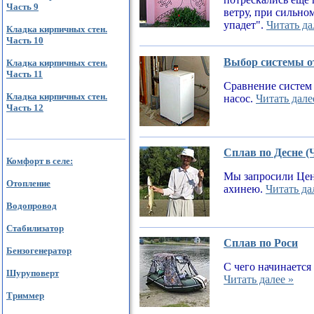
Часть 9
ветру, при сильном
упадет".
Читать да
Кладка кирпичных стен.
Часть 10
Выбор системы от
Кладка кирпичных стен.
Часть 11
Сравнение систем 
Кладка кирпичных стен.
насос.
Читать дале
Часть 12
Сплав по Десне (
Комфорт в селе:
Мы запросили Цен
Отопление
ахинею.
Читать да
Водопровод
Стабилизатор
Сплав по Роси
Бензогенератор
С чего начинается
Шуруповерт
Читать далее »
Триммер