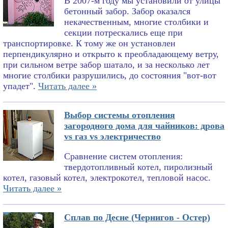
В 2007-м году мы установили от улицы
бетонный забор. Забор оказался
некачественным, многие столбики и
секции потрескались еще при
транспортировке. К тому же он установлен
перпендикулярно и открыто к преобладающему ветру,
при сильном ветре забор шатало, и за несколько лет
многие столбики разрушились, до состояния "вот-вот
упадет".
Читать далее »
Выбор системы отопления
загородного дома для чайников: дрова
vs газ vs электричество
Сравнение систем отопления:
твердотопливный котел, пиролизный
котел, газовый котел, электрокотел, тепловой насос.
Читать далее »
Сплав по Десне (Чернигов - Остер)