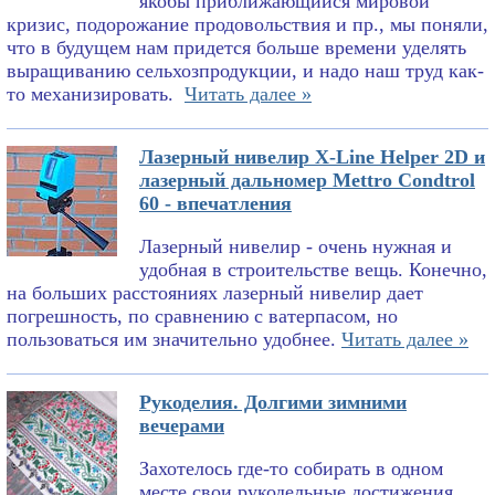
якобы приближающийся мировой
кризис, подорожание продовольствия и пр., мы поняли,
что в будущем нам придется больше времени уделять
выращиванию сельхозпродукции, и надо наш труд как-
то механизировать.
Читать далее »
Лазерный нивелир X-Line Helper 2D и
лазерный дальномер Mettro Condtrol
60 - впечатления
Лазерный нивелир - очень нужная и
удобная в строительстве вещь. Конечно,
на больших расстояниях лазерный нивелир дает
погрешность, по сравнению с ватерпасом, но
пользоваться им значительно удобнее.
Читать далее »
Рукоделия. Долгими зимними
вечерами
Захотелось где-то собирать в одном
месте свои рукодельные достижения.