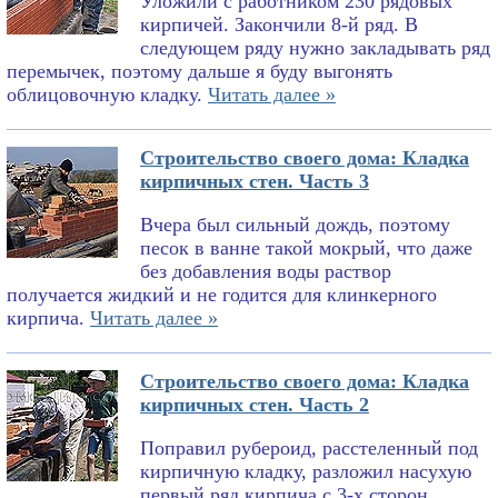
Уложили с работником 230 рядовых
кирпичей. Закончили 8-й ряд. В
следующем ряду нужно закладывать ряд
перемычек, поэтому дальше я буду выгонять
облицовочную кладку.
Читать далее »
Строительство своего дома: Кладка
кирпичных стен. Часть 3
Вчера был сильный дождь, поэтому
песок в ванне такой мокрый, что даже
без добавления воды раствор
получается жидкий и не годится для клинкерного
кирпича.
Читать далее »
Строительство своего дома: Кладка
кирпичных стен. Часть 2
Поправил рубероид, расстеленный под
кирпичную кладку, разложил насухую
первый ряд кирпича с 3-х сторон,