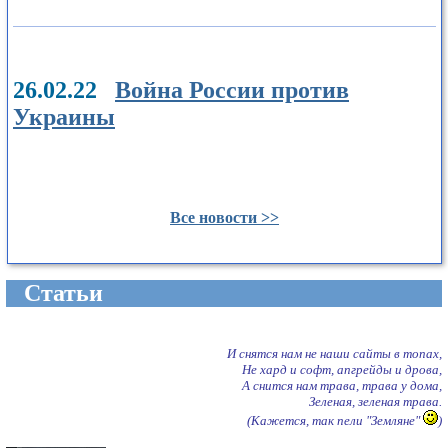
26.02.22
Война России против
Украины
Все новости >>
Cтатьи
И снятся нам не наши сайты в топах,
Не хард и софт, апгрейды и дрова,
А снится нам трава, трава у дома,
Зеленая, зеленая трава.
(Кажется, так пели "Земляне"
)