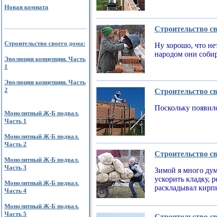
Новая комната
Строительство св
Строительство своего дома:
Ну хорошо, что не
народом они соби
Эволюция концепции. Часть
1
Эволюция концепции. Часть
2
Строительство св
Поскольку появилс
Монолитный Ж-Б подвал.
Часть 1
Монолитный Ж-Б подвал.
Часть 2
Строительство св
Монолитный Ж-Б подвал.
Часть 3
Зимой я много дум
ускорить кладку, 
Монолитный Ж-Б подвал.
раскладывал кирпи
Часть 4
Монолитный Ж-Б подвал.
Часть 5
Строительство св