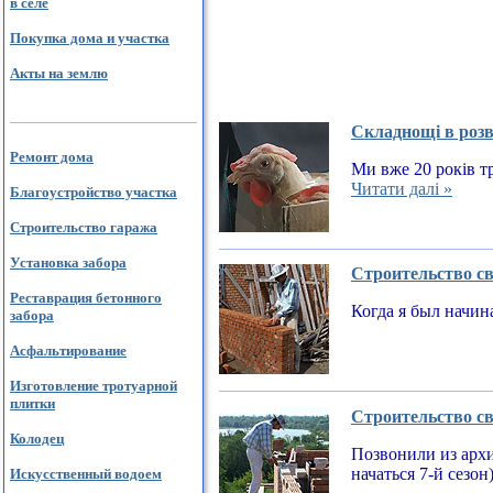
в селе
Покупка дома и участка
Акты на землю
Складнощі в розв
Ремонт дома
Ми вже 20 років тр
Читати далі »
Благоустройство участка
Строительство гаража
Установка забора
Строительство св
Реставрация бетонного
Когда я был начин
забора
Асфальтирование
Изготовление тротуарной
плитки
Строительство св
Колодец
Позвонили из архи
начаться 7-й сезон
Искусственный водоем