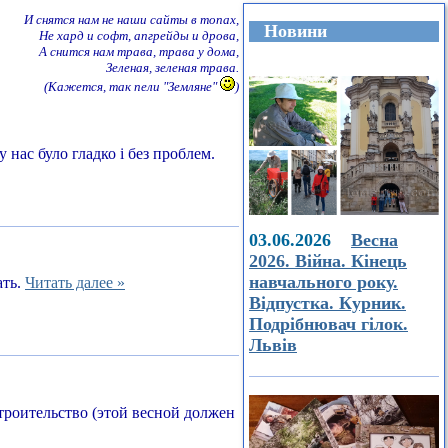
И снятся нам не наши сайты в топах,
Новини
Не хард и софт, апгрейды и дрова,
А снится нам трава, трава у дома,
Зеленая, зеленая трава.
(Кажется, так пели "Земляне"
)
 нас було гладко і без проблем.
03.06.2026
Весна
2026. Війна. Кінець
навчального року.
ать.
Читать далее »
Відпустка. Курник.
Подрібнювач гілок.
Львів
строительство (этой весной должен