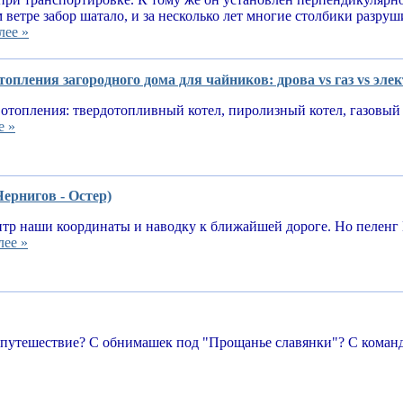
 ветре забор шатало, и за несколько лет многие столбики разруш
лее »
опления загородного дома для чайников: дрова vs газ vs эле
отопления: твердотопливный котел, пиролизный котел, газовый 
е »
Чернигов - Остер)
тр наши координаты и наводку к ближайшей дороге. Но пеленг 
лее »
 путешествие? С обнимашек под "Прощанье славянки"? С команд