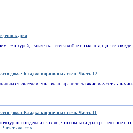
еденні курей
имаємо курей, і може скластися хибне враження, що все завжди у
оего дома: Кладка кирпичных стен. Часть 12
ающим строителем, мне очень нравились такие моменты - начин
оего дома: Кладка кирпичных стен. Часть 11
тектурного отдела и сказали, что нам таки дали разрешение на 
).
Читать далее »