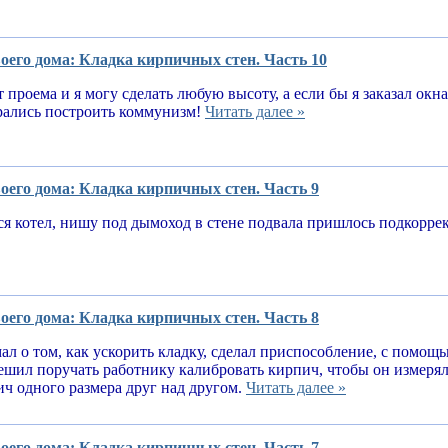
оего дома: Кладка кирпичных стен. Часть 10
т проема и я могу сделать любую высоту, а если бы я заказал окн
рались построить коммунизм!
Читать далее »
оего дома: Кладка кирпичных стен. Часть 9
я котел, нишу под дымоход в стене подвала пришлось подкорре
оего дома: Кладка кирпичных стен. Часть 8
ал о том, как ускорить кладку, сделал приспособление, с помощ
решил поручать работнику калибровать кирпич, чтобы он измеря
ч одного размера друг над другом.
Читать далее »
оего дома: Кладка кирпичных стен. Часть 7