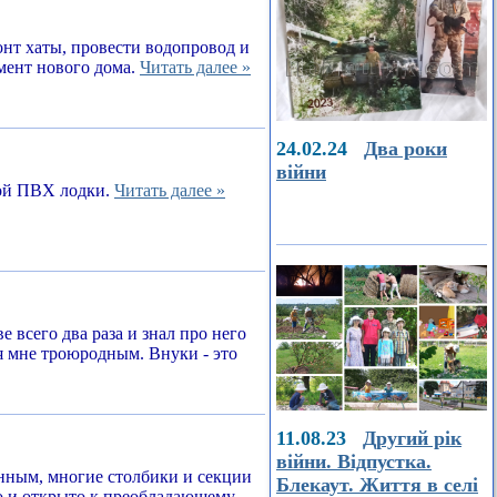
онт хаты, провести водопровод и
амент нового дома.
Читать далее »
24.02.24
Два роки
війни
ной ПВХ лодки.
Читать далее »
е всего два раза и знал про него
я мне троюродным. Внуки - это
11.08.23
Другий рік
війни. Відпустка.
енным, многие столбики и секции
Блекаут. Життя в селі
о и открыто к преобладающему