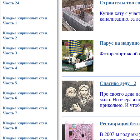
Строительство св
Часть 24
Купив хату с учас
Кладка кирпичных стен.
канализацию, за л
Часть 1
Кладка кирпичных стен.
Часть 2
Парус на надувно
Кладка кирпичных стен.
Часть 3
Фоторепортаж об 
Кладка кирпичных стен.
Часть 4
Кладка кирпичных стен.
Часть 5
Спасибо деду - 2
Кладка кирпичных стен.
Про своего деда по
Часть 6
мало. Но вчера я 
прикольно. И чтобы
Кладка кирпичных стен.
Часть 7
Кладка кирпичных стен.
Реставрация бето
Часть 8
В 2007-м году мы 
Кладка кирпичных стен.
потрескались еще 