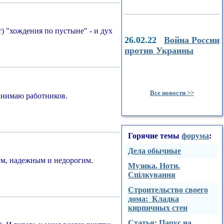
т) "хождения по пустыне" - и дух
26.02.22
Война России
против Украины
Все новости >>
нанимаю работников.
Горячие темы
форума
:
Дела обычные
ным, надежным и недорогим.
Музика. Ноти.
Спілкування
Строительство своего
дома: Кладка
кирпичных стен
Стaтья: Парус на