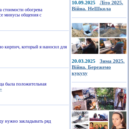
10.09.2025
Літо 2025.
Війна. НеШкола
а стоимости обогрева
все минусы общения с
о кирпич, который я наносил для
20.03.2025
Зима 2025.
Війна. Бережемо
кукуху
егда была положительная
»
ду нужно закладывать ряд