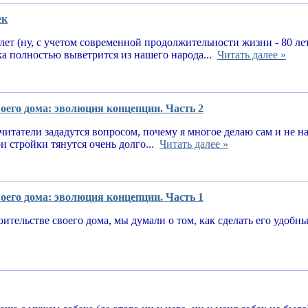
ек
 лет (ну, с учетом современной продолжительности жизни - 80 ле
ка полностью выветрится из нашего народа...
Читать далее »
оего дома: эволюция концепции. Часть 2
читатели зададутся вопросом, почему я многое делаю сам и не 
и стройки тянутся очень долго...
Читать далее »
оего дома: эволюция концепции. Часть 1
оительстве своего дома, мы думали о том, как сделать его удоб