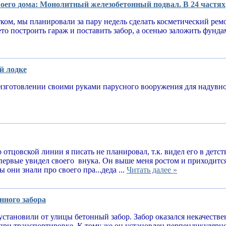
оего дома: Монолитный железобетонный подвал. В 24 частях
тком, мы планировали за пару недель сделать косметический рем
ето построить гараж и поставить забор, а осенью заложить фунд
й лодке
изготовлении своими руками парусного вооружения для надув
 отцовской линии я писать не планировал, т.к. видел его в детств
впервые увидел своего внука. Он выше меня ростом и приходитс
 они знали про своего пра...деда ...
Читать далее »
нного забора
установили от улицы бетонный забор. Забор оказался некачеств
при транспортировке. К тому же он установлен перпендикулярн