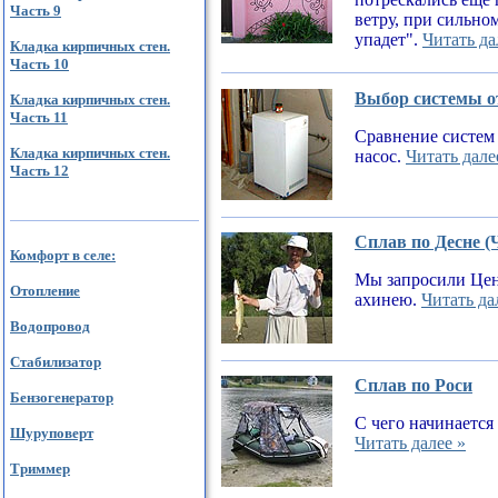
Часть 9
ветру, при сильном
упадет".
Читать да
Кладка кирпичных стен.
Часть 10
Выбор системы от
Кладка кирпичных стен.
Часть 11
Сравнение систем 
Кладка кирпичных стен.
насос.
Читать дале
Часть 12
Сплав по Десне (
Комфорт в селе:
Мы запросили Цен
Отопление
ахинею.
Читать да
Водопровод
Стабилизатор
Сплав по Роси
Бензогенератор
С чего начинается
Шуруповерт
Читать далее »
Триммер