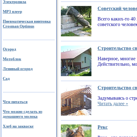
Электропила
Советский челов
MP3 плеер
Всего каких-то 40
Пневматическая винтовка
советского челове
Crosman Optimus
Строительство св
Огород
Наверное, многие 
Мотоблок
Действительно, мо
Ленивый огород
Сад
Строительство св
Задумываясь о стр
Чем питаться
Читать далее »
Что можно сделать из
домашнего молока
Хлеб на закваске
Рекс