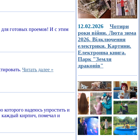
12.02.2026
Чотири
а для готовых проемов! И с этим
роки війни. Люта зима
2026. Відключення
електрики. Картини.
Електронна книга.
Парк "Земля
драконів"
ктировать.
Читать далее »
ью которого надеюсь упростить и
л каждый кирпич, помечал и