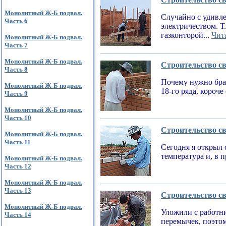
Монолитный Ж-Б подвал.
Случайно с удивле
Часть 6
электричеством. Т
газконторой...
Чита
Монолитный Ж-Б подвал.
Часть 7
Монолитный Ж-Б подвал.
Строительство св
Часть 8
Почему нужно брат
Монолитный Ж-Б подвал.
18-го ряда, короч
Часть 9
Монолитный Ж-Б подвал.
Часть 10
Строительство св
Монолитный Ж-Б подвал.
Часть 11
Сегодня я открыл 
температура и, в 
Монолитный Ж-Б подвал.
Часть 12
Монолитный Ж-Б подвал.
Часть 13
Строительство св
Монолитный Ж-Б подвал.
Уложили с работни
Часть 14
перемычек, поэтом