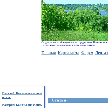
Создатели этого сайта переехали из города в село. Привыкшие к
На страницах этого сайта они делятся своим опытом.
Главная
Карта сайта
Форум
Лента 
Виталий: Как мы оказались
в селе
Cтатьи
Валерия: Как мы оказались