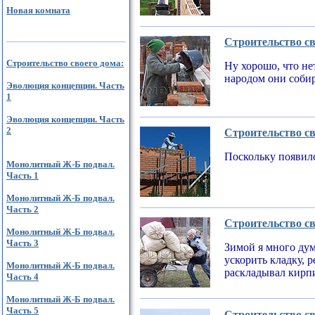
Новая комната
Строительство св
Строительство своего дома:
Ну хорошо, что не
народом они соби
Эволюция концепции. Часть
1
Эволюция концепции. Часть
2
Строительство св
Поскольку появилс
Монолитный Ж-Б подвал.
Часть 1
Монолитный Ж-Б подвал.
Часть 2
Строительство св
Монолитный Ж-Б подвал.
Часть 3
Зимой я много дум
ускорить кладку, 
Монолитный Ж-Б подвал.
раскладывал кирпи
Часть 4
Монолитный Ж-Б подвал.
Часть 5
Строительство св