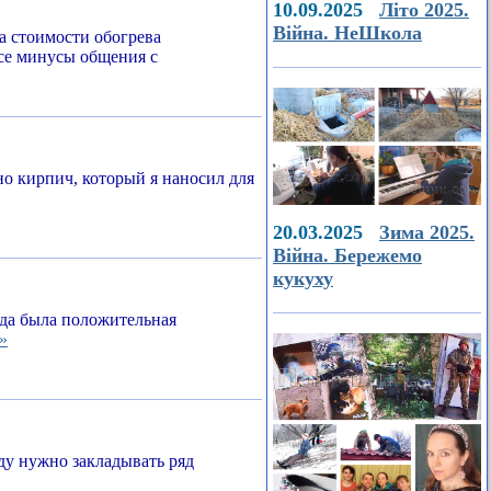
10.09.2025
Літо 2025.
Війна. НеШкола
а стоимости обогрева
все минусы общения с
о кирпич, который я наносил для
20.03.2025
Зима 2025.
Війна. Бережемо
кукуху
егда была положительная
»
ду нужно закладывать ряд