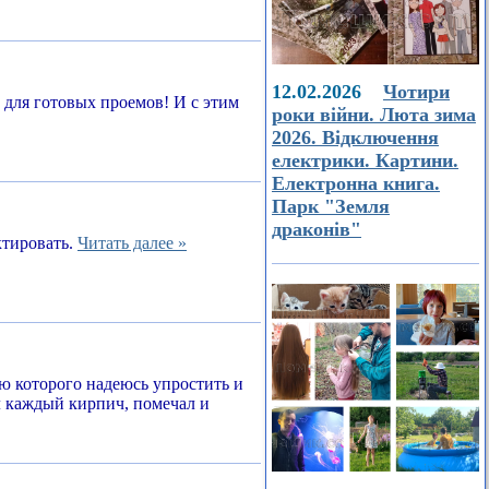
12.02.2026
Чотири
а для готовых проемов! И с этим
роки війни. Люта зима
2026. Відключення
електрики. Картини.
Електронна книга.
Парк "Земля
драконів"
ктировать.
Читать далее »
ью которого надеюсь упростить и
л каждый кирпич, помечал и