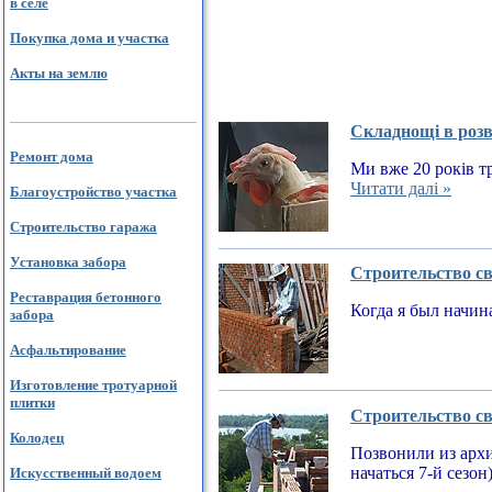
в селе
Покупка дома и участка
Акты на землю
Складнощі в розв
Ремонт дома
Ми вже 20 років тр
Читати далі »
Благоустройство участка
Строительство гаража
Установка забора
Строительство св
Реставрация бетонного
Когда я был начин
забора
Асфальтирование
Изготовление тротуарной
плитки
Строительство св
Колодец
Позвонили из архи
начаться 7-й сезон
Искусственный водоем