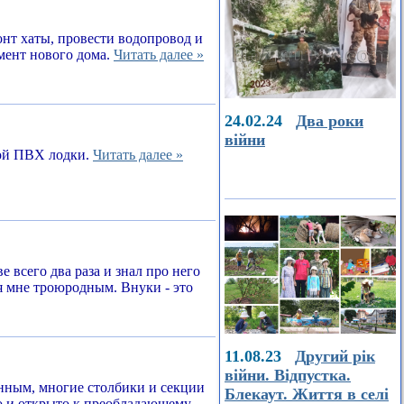
онт хаты, провести водопровод и
амент нового дома.
Читать далее »
24.02.24
Два роки
війни
ной ПВХ лодки.
Читать далее »
е всего два раза и знал про него
я мне троюродным. Внуки - это
11.08.23
Другий рік
війни. Відпустка.
енным, многие столбики и секции
Блекаут. Життя в селі
о и открыто к преобладающему