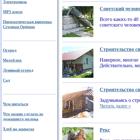
Электропила
Советский челов
MP3 плеер
Всего каких-то 40
Пневматическая винтовка
советского челове
Crosman Optimus
Строительство св
Огород
Наверное, многие 
Мотоблок
Действительно, мо
Ленивый огород
Сад
Строительство св
Задумываясь о стр
Чем питаться
Читать далее »
Что можно сделать из
домашнего молока
Хлеб на закваске
Рекс