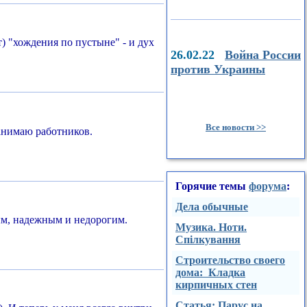
т) "хождения по пустыне" - и дух
26.02.22
Война России
против Украины
Все новости >>
нанимаю работников.
Горячие темы
форума
:
Дела обычные
ным, надежным и недорогим.
Музика. Ноти.
Спілкування
Строительство своего
дома: Кладка
кирпичных стен
Стaтья: Парус на