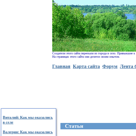
Создатели этого сайта переехали из города в село. Привыкшие к
На страницах этого сайта они делятся своим опытом.
Главная
Карта сайта
Форум
Лента 
Виталий: Как мы оказались
в селе
Cтатьи
Валерия: Как мы оказались