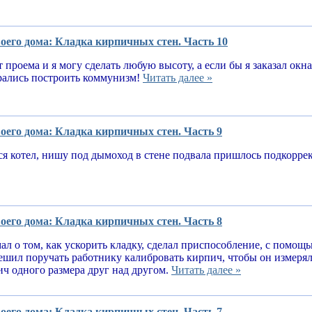
оего дома: Кладка кирпичных стен. Часть 10
т проема и я могу сделать любую высоту, а если бы я заказал окн
рались построить коммунизм!
Читать далее »
оего дома: Кладка кирпичных стен. Часть 9
я котел, нишу под дымоход в стене подвала пришлось подкорре
оего дома: Кладка кирпичных стен. Часть 8
ал о том, как ускорить кладку, сделал приспособление, с помощ
решил поручать работнику калибровать кирпич, чтобы он измеря
ч одного размера друг над другом.
Читать далее »
оего дома: Кладка кирпичных стен. Часть 7