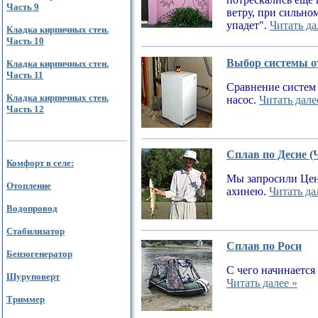
Часть 9
ветру, при сильном
упадет".
Читать да
Кладка кирпичных стен.
Часть 10
Выбор системы от
Кладка кирпичных стен.
Часть 11
Сравнение систем 
Кладка кирпичных стен.
насос.
Читать дале
Часть 12
Сплав по Десне (
Комфорт в селе:
Мы запросили Цен
Отопление
ахинею.
Читать да
Водопровод
Стабилизатор
Сплав по Роси
Бензогенератор
С чего начинается
Шуруповерт
Читать далее »
Триммер