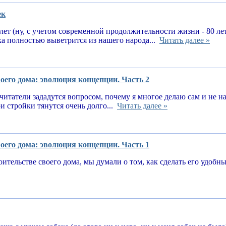
ек
 лет (ну, с учетом современной продолжительности жизни - 80 ле
ка полностью выветрится из нашего народа...
Читать далее »
оего дома: эволюция концепции. Часть 2
читатели зададутся вопросом, почему я многое делаю сам и не 
и стройки тянутся очень долго...
Читать далее »
оего дома: эволюция концепции. Часть 1
оительстве своего дома, мы думали о том, как сделать его удоб