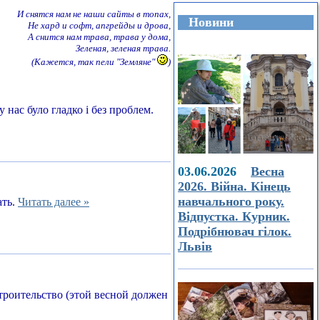
И снятся нам не наши сайты в топах,
Новини
Не хард и софт, апгрейды и дрова,
А снится нам трава, трава у дома,
Зеленая, зеленая трава.
(Кажется, так пели "Земляне"
)
 нас було гладко і без проблем.
03.06.2026
Весна
2026. Війна. Кінець
навчального року.
ать.
Читать далее »
Відпустка. Курник.
Подрібнювач гілок.
Львів
строительство (этой весной должен