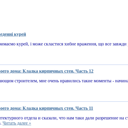
еденні курей
имаємо курей, і може скластися хибне враження, що все завжди у
оего дома: Кладка кирпичных стен. Часть 12
ающим строителем, мне очень нравились такие моменты - начин
оего дома: Кладка кирпичных стен. Часть 11
тектурного отдела и сказали, что нам таки дали разрешение на 
).
Читать далее »