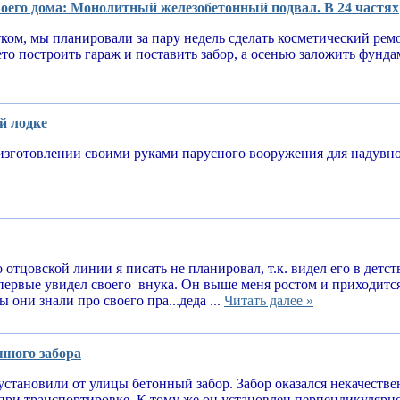
оего дома: Монолитный железобетонный подвал. В 24 частях
тком, мы планировали за пару недель сделать косметический рем
ето построить гараж и поставить забор, а осенью заложить фунд
й лодке
изготовлении своими руками парусного вооружения для надув
 отцовской линии я писать не планировал, т.к. видел его в детств
впервые увидел своего внука. Он выше меня ростом и приходитс
 они знали про своего пра...деда ...
Читать далее »
нного забора
установили от улицы бетонный забор. Забор оказался некачеств
при транспортировке. К тому же он установлен перпендикулярн