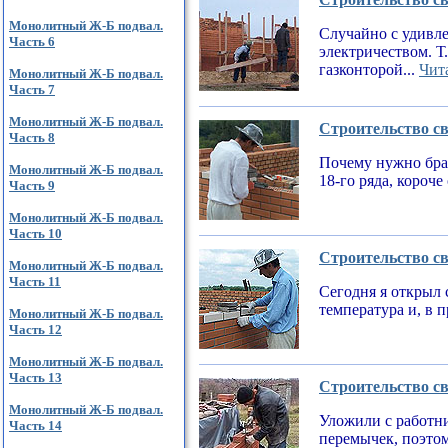
Монолитный Ж-Б подвал.
Случайно с удивле
Часть 6
электричеством. Т
газконторой...
Чита
Монолитный Ж-Б подвал.
Часть 7
Монолитный Ж-Б подвал.
Строительство св
Часть 8
Почему нужно брат
Монолитный Ж-Б подвал.
18-го ряда, короч
Часть 9
Монолитный Ж-Б подвал.
Часть 10
Строительство св
Монолитный Ж-Б подвал.
Часть 11
Сегодня я открыл 
температура и, в 
Монолитный Ж-Б подвал.
Часть 12
Монолитный Ж-Б подвал.
Часть 13
Строительство св
Монолитный Ж-Б подвал.
Уложили с работни
Часть 14
перемычек, поэтом