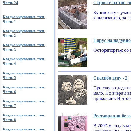
Строительство св
Часть 24
Купив хату с учас
Кладка кирпичных стен.
канализацию, за л
Часть 1
Кладка кирпичных стен.
Часть 2
Парус на надувно
Кладка кирпичных стен.
Часть 3
Фоторепортаж об 
Кладка кирпичных стен.
Часть 4
Кладка кирпичных стен.
Часть 5
Спасибо деду - 2
Кладка кирпичных стен.
Про своего деда по
Часть 6
мало. Но вчера я 
прикольно. И чтобы
Кладка кирпичных стен.
Часть 7
Кладка кирпичных стен.
Реставрация бето
Часть 8
В 2007-м году мы 
Кладка кирпичных стен.
потрескались еще 