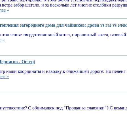
 ветре забор шатало, и за несколько лет многие столбики разруш
лее »
опления загородного дома для чайников: дрова vs газ vs эле
отопления: твердотопливный котел, пиролизный котел, газовый 
е »
Чернигов - Остер)
тр наши координаты и наводку к ближайшей дороге. Но пеленг 
лее »
 путешествие? С обнимашек под "Прощанье славянки"? С команд