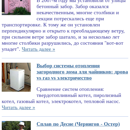
В 2007-м году мы установили от улицы
бетонный забор. Забор оказался
некачественным, многие столбики и
секции потрескались еще при
транспортировке. К тому же он установлен
перпендикулярно и открыто к преобладающему ветру,
при сильном ветре забор шатало, и за несколько лет
многие столбики разрушились, до состояния "вот-вот
упадет".
Читать далее »
Выбор системы отопления
загородного дома для чайников: дрова
vs газ vs электричество
Сравнение систем отопления:
твердотопливный котел, пиролизный
котел, газовый котел, электрокотел, тепловой насос.
Читать далее »
Сплав по Десне (Чернигов - Остер)