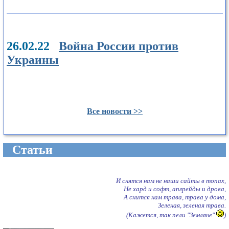
26.02.22
Война России против
Украины
Все новости >>
Cтатьи
И снятся нам не наши сайты в топах,
Не хард и софт, апгрейды и дрова,
А снится нам трава, трава у дома,
Зеленая, зеленая трава.
(Кажется, так пели "Земляне"
)