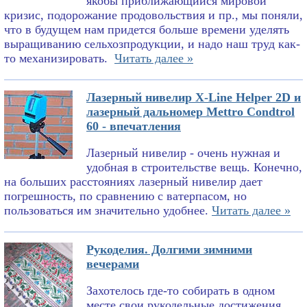
якобы приближающийся мировой
кризис, подорожание продовольствия и пр., мы поняли,
что в будущем нам придется больше времени уделять
выращиванию сельхозпродукции, и надо наш труд как-
то механизировать.
Читать далее »
Лазерный нивелир X-Line Helper 2D и
лазерный дальномер Mettro Condtrol
60 - впечатления
Лазерный нивелир - очень нужная и
удобная в строительстве вещь. Конечно,
на больших расстояниях лазерный нивелир дает
погрешность, по сравнению с ватерпасом, но
пользоваться им значительно удобнее.
Читать далее »
Рукоделия. Долгими зимними
вечерами
Захотелось где-то собирать в одном
месте свои рукодельные достижения.