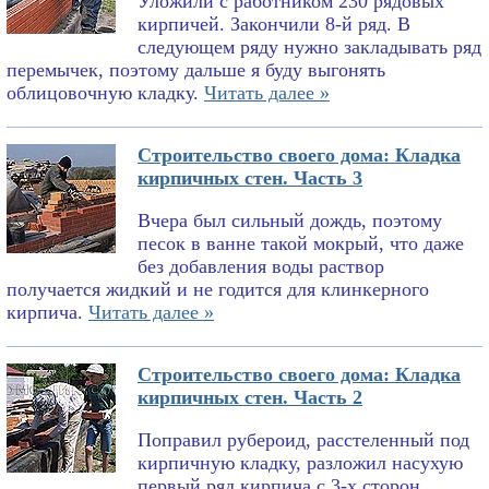
Уложили с работником 230 рядовых
кирпичей. Закончили 8-й ряд. В
следующем ряду нужно закладывать ряд
перемычек, поэтому дальше я буду выгонять
облицовочную кладку.
Читать далее »
Строительство своего дома: Кладка
кирпичных стен. Часть 3
Вчера был сильный дождь, поэтому
песок в ванне такой мокрый, что даже
без добавления воды раствор
получается жидкий и не годится для клинкерного
кирпича.
Читать далее »
Строительство своего дома: Кладка
кирпичных стен. Часть 2
Поправил рубероид, расстеленный под
кирпичную кладку, разложил насухую
первый ряд кирпича с 3-х сторон,